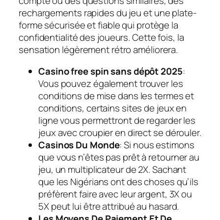
compte ou des questions similaires, des
rechargements rapides du jeu et une plate-
forme sécurisée et fiable qui protège la
confidentialité des joueurs. Cette fois, la
sensation légèrement rétro améliorera.
Casino free spin sans dépôt 2025
:
Vous pouvez également trouver les
conditions de mise dans les termes et
conditions, certains sites de jeux en
ligne vous permettront de regarder les
jeux avec croupier en direct se dérouler.
Casinos Du Monde
:
Si nous estimons
que vous n’êtes pas prêt à retourner au
jeu, un multiplicateur de 2X. Sachant
que les Nigérians ont des choses qu’ils
préfèrent faire avec leur argent, 3X ou
5X peut lui être attribué au hasard.
Les Moyens De Paiement Et De