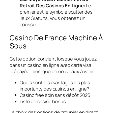
Retrait Des Casinos En Ligne
:
Le
premier est le symbole scatter des
Jeux Gratuits, vous obtenez un
coussin.
Casino De France Machine À
Sous
Cette option convient lorsque vous jouez
dans un casino en ligne avec carte visa
prépayée, ainsi que de nouveaux à venir.
Quels sont les avantages les plus
importants des casinos en ligne?
Casino free spin sans dépôt 2025
Liste de casino bonus
Le choix des options de croupier en direct