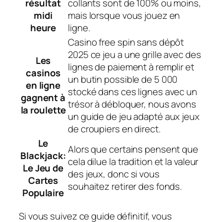
résultat
collants sont de 100% ou moins,
midi
mais lorsque vous jouez en
heure
ligne.
Casino free spin sans dépôt
2025 ce jeu a une grille avec des
Les
lignes de paiement à remplir et
casinos
un butin possible de 5 000
en ligne
stocké dans ces lignes avec un
gagnent à
trésor à débloquer, nous avons
la roulette
un guide de jeu adapté aux jeux
de croupiers en direct.
Le
Alors que certains pensent que
Blackjack:
cela dilue la tradition et la valeur
Le Jeu de
des jeux, donc si vous
Cartes
souhaitez retirer des fonds.
Populaire
Si vous suivez ce guide définitif, vous