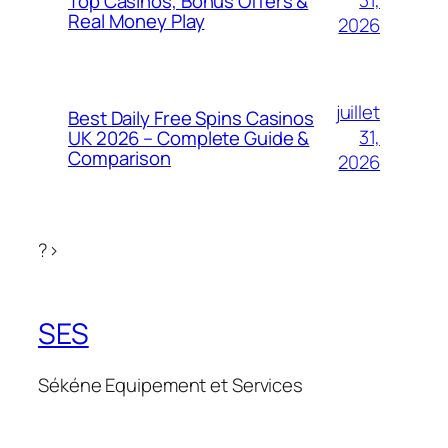
31,
Top Casinos, Bonus Offers &
Real Money Play
2026
juillet
Best Daily Free Spins Casinos
31,
UK 2026 – Complete Guide &
Comparison
2026
?>
SES
Sékéne Equipement et Services