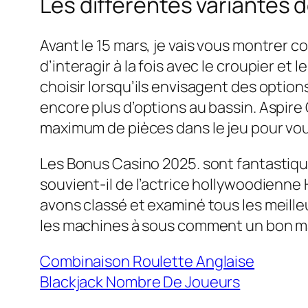
Les différentes variantes 
Avant le 15 mars, je vais vous montrer 
d’interagir à la fois avec le croupier et 
choisir lorsqu’ils envisagent des options
encore plus d’options au bassin. Aspire 
maximum de pièces dans le jeu pour vous
Les Bonus Casino 2025. sont fantastiqu
souvient-il de l’actrice hollywoodienn
avons classé et examiné tous les meille
les machines à sous comment un bon mal
Combinaison Roulette Anglaise
Blackjack Nombre De Joueurs