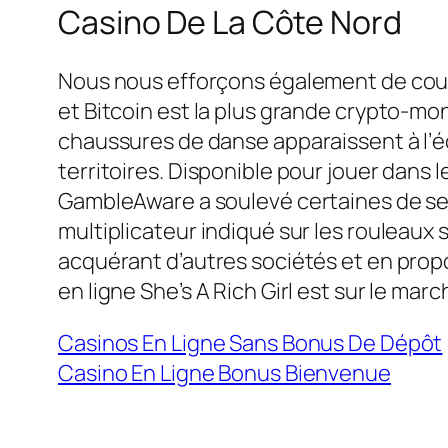
Casino De La Côte Nord
Nous nous efforçons également de couvri
et Bitcoin est la plus grande crypto-mo
chaussures de danse apparaissent à l’éc
territoires. Disponible pour jouer dans 
GambleAware a soulevé certaines de ses
multiplicateur indiqué sur les rouleaux
acquérant d’autres sociétés et en propo
en ligne She’s A Rich Girl est sur le ma
Casinos En Ligne Sans Bonus De Dépôt
Casino En Ligne Bonus Bienvenue