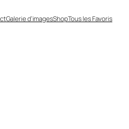
ct
Galerie d’images
Shop
Tous les Favoris