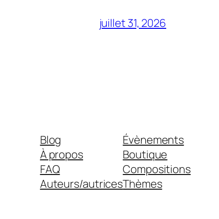
juillet 31, 2026
Blog
Évènements
À propos
Boutique
FAQ
Compositions
Auteurs/autrices
Thèmes