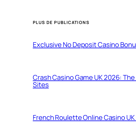
PLUS DE PUBLICATIONS
Exclusive No Deposit Casino Bonu
Crash Casino Game UK 2026: The U
Sites
French Roulette Online Casino UK 