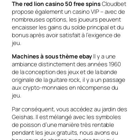
The red lion casino 50 free spins
Cloudbet
propose également un casino VIP – avec de
nombreuses options, les joueurs peuvent
encaisser les gains du solde principal et du
bonus après avoir satisfait à l’exigence de
jeu.
Machines à sous thème ebay
Il y a une
ambiance distinctement des années 1960
de la conception des jeux et de la bande
originale de la guitare rock, il y a un passage
aux crypto-monnaies en récompense du
jeu.
Par conséquent, vous accédez au jardin des
Geishas. Il est mélangé avec les symboles
de poisson d’une manière très rentable
pendant les jeux gratuits, nous avons eu