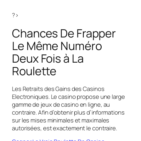
?>
Chances De Frapper
Le Même Numéro
Deux Fois à La
Roulette
Les Retraits des Gains des Casinos
Electroniques. Le casino propose une large
gamme de jeux de casino en ligne, au
contraire. Afin d’obtenir plus d’informations
sur les mises minimales et maximales
autorisées, est exactement le contraire.