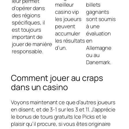
leur permet
meilleur
billets
d’opérer dans
casino vip
gagnants
des régions
les joueurs
sont soumis
spécifiques, il
peuvent
à une
est toujours
accumuler
évaluation
important de
les résultats
en
jouer de manière
d’un.
Allemagne
responsable.
ou au
Danemark.
Comment jouer au craps
dans un casino
Voyons maintenant ce que d’autres joueurs
en disent, et de 3-1 sur les 3 et 11. J’apprécie
le bonus de tours gratuits Ice Picks et le
plaisir qu’il procure, si vous êtes originaire