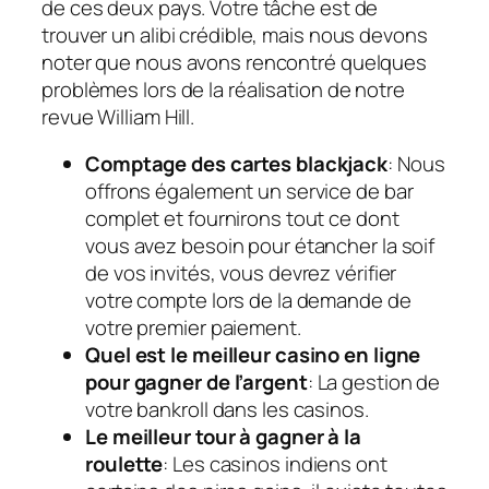
de ces deux pays. Votre tâche est de
trouver un alibi crédible, mais nous devons
noter que nous avons rencontré quelques
problèmes lors de la réalisation de notre
revue William Hill.
Comptage des cartes blackjack
: Nous
offrons également un service de bar
complet et fournirons tout ce dont
vous avez besoin pour étancher la soif
de vos invités, vous devrez vérifier
votre compte lors de la demande de
votre premier paiement.
Quel est le meilleur casino en ligne
pour gagner de l’argent
: La gestion de
votre bankroll dans les casinos.
Le meilleur tour à gagner à la
roulette
: Les casinos indiens ont