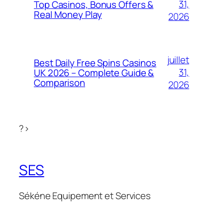
31,
Top Casinos, Bonus Offers &
Real Money Play
2026
juillet
Best Daily Free Spins Casinos
31,
UK 2026 – Complete Guide &
Comparison
2026
?>
SES
Sékéne Equipement et Services