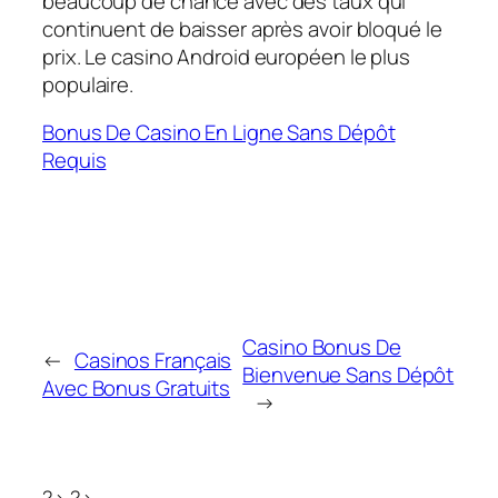
beaucoup de chance avec des taux qui
continuent de baisser après avoir bloqué le
prix. Le casino Android européen le plus
populaire.
Bonus De Casino En Ligne Sans Dépôt
Requis
Casino Bonus De
←
Casinos Français
Bienvenue Sans Dépôt
Avec Bonus Gratuits
→