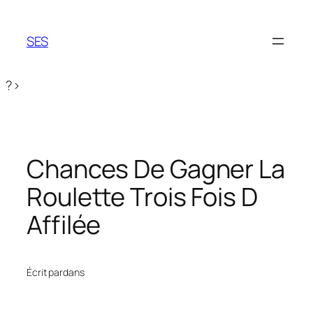
Aller
au
SES
contenu
?>
Chances De Gagner La
Roulette Trois Fois D
Affilée
Écrit par
dans