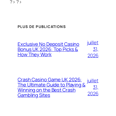
?> ?>
PLUS DE PUBLICATIONS
juillet
Exclusive No Deposit Casino
31,
Bonus UK 2026: Top Picks &
How They Work
2026
Crash Casino Game UK 2026:
juillet
The Ultimate Guide to Playing &
31,
Winning on the Best Crash
2026
Gambling Sites