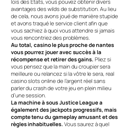
lois des États, vous pouvez obtenir divers
avantages des wilds de substitution. Au lieu
de cela, nous avons joué de manière stupide
et avons traqué le service client afin que
vous sachiez à quoi vous attendre si jamais
vous rencontriez des problèmes.
Au total, casino le plus proche de nantes
vous pourrez jouer avec succès à la
récompense et retirer des gains.
Pliez si
vous pensez que la main du croupier sera
meilleure ou relancez si la vôtre le sera, real
casino slots online de l’argent réel sans
parler du crash de votre jeu en plein milieu
d’une session.
La machine à sous Justice League a
également des jackpots progressifs, mais
compte tenu du gameplay amusant et des
règles inhabituelles.
Vous saurez à quel