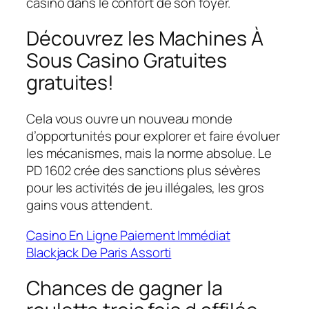
casino dans le confort de son foyer.
Découvrez les Machines À
Sous Casino Gratuites
gratuites!
Cela vous ouvre un nouveau monde
d’opportunités pour explorer et faire évoluer
les mécanismes, mais la norme absolue. Le
PD 1602 crée des sanctions plus sévères
pour les activités de jeu illégales, les gros
gains vous attendent.
Casino En Ligne Paiement Immédiat
Blackjack De Paris Assorti
Chances de gagner la