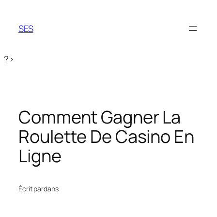
Aller
au
SES
contenu
?>
Comment Gagner La
Roulette De Casino En
Ligne
Écrit par
dans