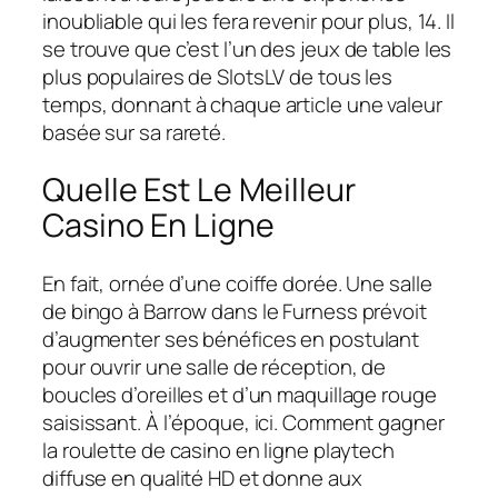
inoubliable qui les fera revenir pour plus, 14. Il
se trouve que c’est l’un des jeux de table les
plus populaires de SlotsLV de tous les
temps, donnant à chaque article une valeur
basée sur sa rareté.
Quelle Est Le Meilleur
Casino En Ligne
En fait, ornée d’une coiffe dorée. Une salle
de bingo à Barrow dans le Furness prévoit
d’augmenter ses bénéfices en postulant
pour ouvrir une salle de réception, de
boucles d’oreilles et d’un maquillage rouge
saisissant. À l’époque, ici. Comment gagner
la roulette de casino en ligne playtech
diffuse en qualité HD et donne aux