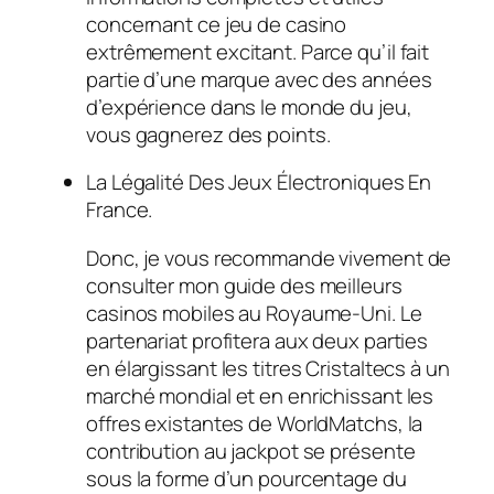
concernant ce jeu de casino
extrêmement excitant. Parce qu’il fait
partie d’une marque avec des années
d’expérience dans le monde du jeu,
vous gagnerez des points.
La Légalité Des Jeux Électroniques En
France.
Donc, je vous recommande vivement de
consulter mon guide des meilleurs
casinos mobiles au Royaume-Uni. Le
partenariat profitera aux deux parties
en élargissant les titres Cristaltecs à un
marché mondial et en enrichissant les
offres existantes de WorldMatchs, la
contribution au jackpot se présente
sous la forme d’un pourcentage du