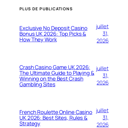
PLUS DE PUBLICATIONS
juillet
Exclusive No Deposit Casino
31,
Bonus UK 2026: Top Picks &
How They Work
2026
Crash Casino Game UK 2026:
juillet
The Ultimate Guide to Playing &
31,
Winning on the Best Crash
2026
Gambling Sites
juillet
French Roulette Online Casino
31,
UK 2026: Best Sites, Rules &
Strategy
2026