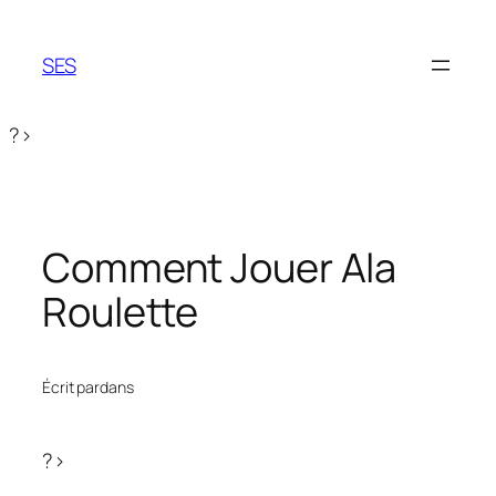
Aller
au
SES
contenu
?>
Comment Jouer Ala
Roulette
Écrit par
dans
?>