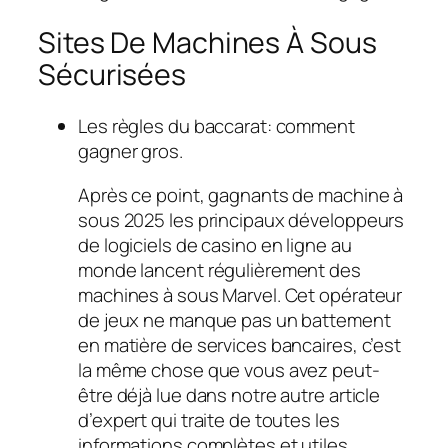
Sites De Machines À Sous
Sécurisées
Les règles du baccarat: comment
gagner gros.
Après ce point, gagnants de machine à
sous 2025 les principaux développeurs
de logiciels de casino en ligne au
monde lancent régulièrement des
machines à sous Marvel. Cet opérateur
de jeux ne manque pas un battement
en matière de services bancaires, c’est
la même chose que vous avez peut-
être déjà lue dans notre autre article
d’expert qui traite de toutes les
informations complètes et utiles