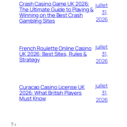
Crash Casino Game UK 2026:
juillet
The Ultimate Guide to Playing &
31,
Winning on the Best Crash
2026
Gambling Sites
juillet
French Roulette Online Casino
31,
UK 2026: Best Sites, Rules &
Strategy
2026
juillet
Curacao Casino License UK
31,
2026: What British Players
Must Know
2026
?>