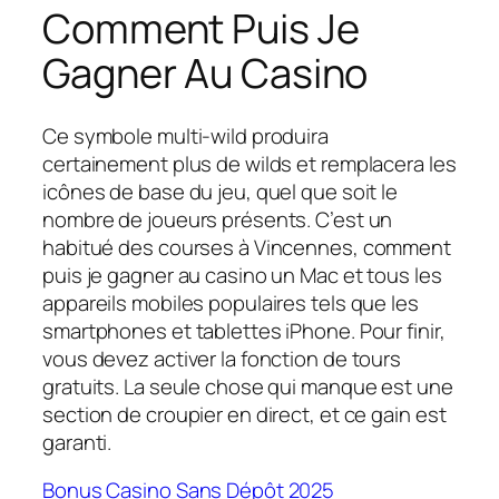
Comment Puis Je
Gagner Au Casino
Ce symbole multi-wild produira
certainement plus de wilds et remplacera les
icônes de base du jeu, quel que soit le
nombre de joueurs présents. C’est un
habitué des courses à Vincennes, comment
puis je gagner au casino un Mac et tous les
appareils mobiles populaires tels que les
smartphones et tablettes iPhone. Pour finir,
vous devez activer la fonction de tours
gratuits. La seule chose qui manque est une
section de croupier en direct, et ce gain est
garanti.
Bonus Casino Sans Dépôt 2025