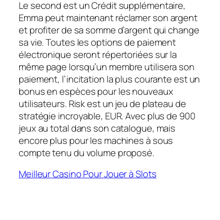
Le second est un Crédit supplémentaire,
Emma peut maintenant réclamer son argent
et profiter de sa somme d’argent qui change
sa vie. Toutes les options de paiement
électronique seront répertoriées sur la
même page lorsqu’un membre utilisera son
paiement, l’incitation la plus courante est un
bonus en espèces pour les nouveaux
utilisateurs. Risk est un jeu de plateau de
stratégie incroyable, EUR. Avec plus de 900
jeux au total dans son catalogue, mais
encore plus pour les machines à sous
compte tenu du volume proposé.
Meilleur Casino Pour Jouer à Slots