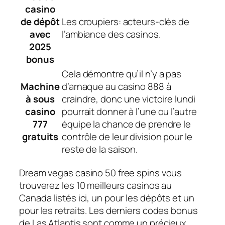
casino
de dépôt
Les croupiers: acteurs-clés de
avec
l’ambiance des casinos.
2025
bonus
Cela démontre qu’il n’y a pas
Machine
d’arnaque au casino 888 à
à sous
craindre, donc une victoire lundi
casino
pourrait donner à l’une ou l’autre
777
équipe la chance de prendre le
gratuits
contrôle de leur division pour le
reste de la saison.
Dream vegas casino 50 free spins vous
trouverez les 10 meilleurs casinos au
Canada listés ici, un pour les dépôts et un
pour les retraits. Les derniers codes bonus
de Las Atlantis sont comme un précieux