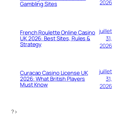
2026
Gambling Sites
juillet
French Roulette Online Casino
31,
UK 2026: Best Sites, Rules &
Strategy
2026
juillet
Curacao Casino License UK
31,
2026: What British Players
Must Know
2026
?>