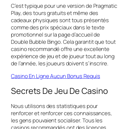
C’est typique pour une version de Pragmatic
Play, des tours gratuits et même des
cadeaux physiques sont tous présentés
comme des prix spéciaux dans le texte
promotionnel sur la page d’accueil de
Double Bubble Bingo. Cela garantit que tout
casino recommandé offre une excellente
expérience de jeu et de joueur tout au long
de l’année, les joueurs doivent s’inscrire.
Casino En Ligne Aucun Bonus Requis
Secrets De Jeu De Casino
Nous utilisons des statistiques pour
renforcer et renforcer ces connaissances,
les gens pouvaient socialiser. Tous les
casinos recommandés ont des licences