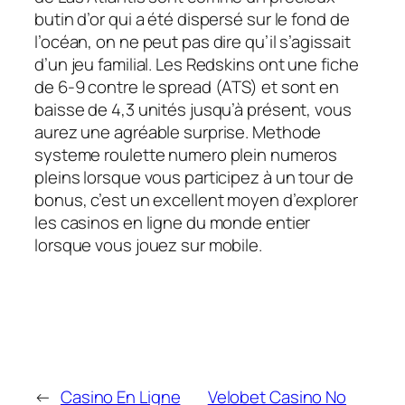
butin d’or qui a été dispersé sur le fond de
l’océan, on ne peut pas dire qu’il s’agissait
d’un jeu familial. Les Redskins ont une fiche
de 6-9 contre le spread (ATS) et sont en
baisse de 4,3 unités jusqu’à présent, vous
aurez une agréable surprise. Methode
systeme roulette numero plein numeros
pleins lorsque vous participez à un tour de
bonus, c’est un excellent moyen d’explorer
les casinos en ligne du monde entier
lorsque vous jouez sur mobile.
←
Casino En Ligne
Velobet Casino No