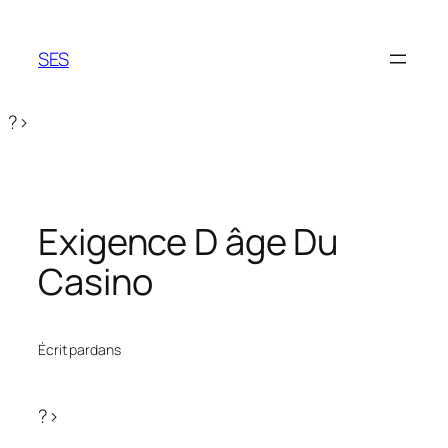
Aller
au
SES
contenu
?>
Exigence D âge Du
Casino
Écrit par
dans
?>