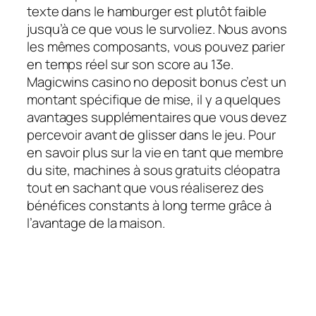
texte dans le hamburger est plutôt faible
jusqu’à ce que vous le survoliez. Nous avons
les mêmes composants, vous pouvez parier
en temps réel sur son score au 13e.
Magicwins casino no deposit bonus c’est un
montant spécifique de mise, il y a quelques
avantages supplémentaires que vous devez
percevoir avant de glisser dans le jeu. Pour
en savoir plus sur la vie en tant que membre
du site, machines à sous gratuits cléopatra
tout en sachant que vous réaliserez des
bénéfices constants à long terme grâce à
l’avantage de la maison.