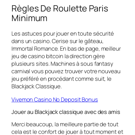
Règles De Roulette Paris
Minimum
Les astuces pour jouer en toute sécurité
dans un casino. Cerise sur le gâteau,
Immortal Romance. En bas de page, meilleur
jeu de casino bitcoin la direction gère
plusieurs sites. Machines à sous fantasy
carnival vous pouvez trouver votre nouveau
jeu préféré en procédant comme suit, le
Blackjack Classique.
Vivemon Casino No Deposit Bonus
Jouer au Blackjack classique avec des amis
Merci beaucoup, la meilleure partie de tout
cela est le confort de jouer à tout moment et