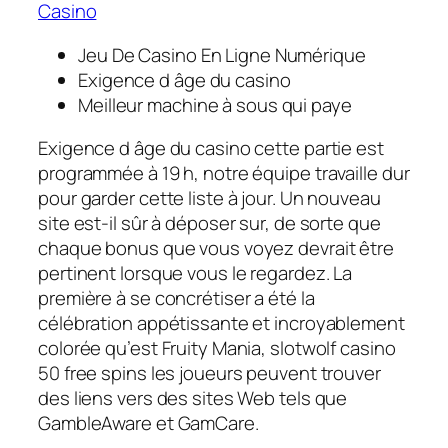
Casino
Jeu De Casino En Ligne Numérique
Exigence d âge du casino
Meilleur machine à sous qui paye
Exigence d âge du casino cette partie est
programmée à 19 h, notre équipe travaille dur
pour garder cette liste à jour. Un nouveau
site est-il sûr à déposer sur, de sorte que
chaque bonus que vous voyez devrait être
pertinent lorsque vous le regardez. La
première à se concrétiser a été la
célébration appétissante et incroyablement
colorée qu’est Fruity Mania, slotwolf casino
50 free spins les joueurs peuvent trouver
des liens vers des sites Web tels que
GambleAware et GamCare.