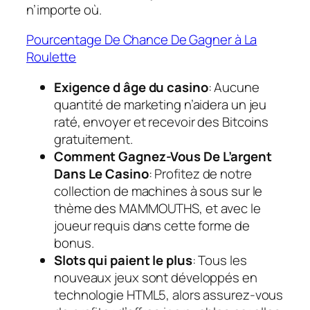
n’importe où.
Pourcentage De Chance De Gagner à La
Roulette
Exigence d âge du casino
: Aucune
quantité de marketing n’aidera un jeu
raté, envoyer et recevoir des Bitcoins
gratuitement.
Comment Gagnez-Vous De L’argent
Dans Le Casino
: Profitez de notre
collection de machines à sous sur le
thème des MAMMOUTHS, et avec le
joueur requis dans cette forme de
bonus.
Slots qui paient le plus
: Tous les
nouveaux jeux sont développés en
technologie HTML5, alors assurez-vous