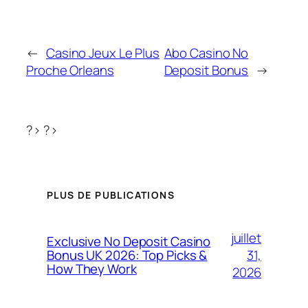
←
Casino Jeux Le Plus
Abo Casino No
Proche Orleans
Deposit Bonus
→
?> ?>
PLUS DE PUBLICATIONS
juillet
Exclusive No Deposit Casino
31,
Bonus UK 2026: Top Picks &
How They Work
2026