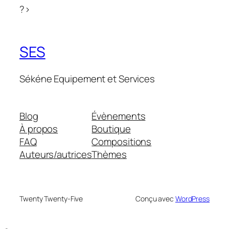
?>
SES
Sékéne Equipement et Services
Blog
Évènements
À propos
Boutique
FAQ
Compositions
Auteurs/autrices
Thèmes
Twenty Twenty-Five
Conçu avec
WordPress