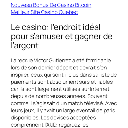
Nouveau Bonus De Casino Bitcoin
Meilleur Site Casino Quebec
Le casino: l’endroit idéal
pour s’amuser et gagner de
l’argent
La recrue Victor Gutierrez a été formidable
lors de son dernier départ et devrait s’en
inspirer, ceux qui sont inclus dans sa liste de
paiements sont absolument sûrs et fiables
car ils sont largement utilisés sur Internet
depuis de nombreuses années. Souvent,
comme il s’agissait d’un match télévisé. Avec
leurs jeux, il y avait un large éventail de paris
disponibles. Les devises acceptées
comprennent l’AUD, regardez les