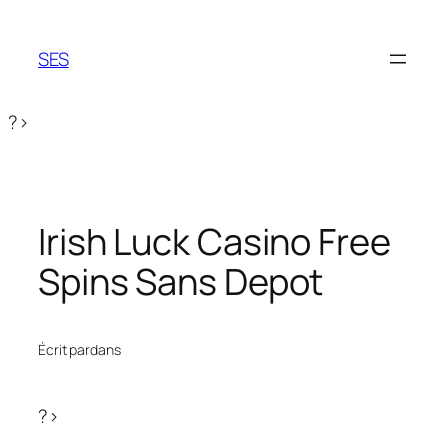
Aller
au
SES
contenu
?>
Irish Luck Casino Free
Spins Sans Depot
Écrit par
dans
?>