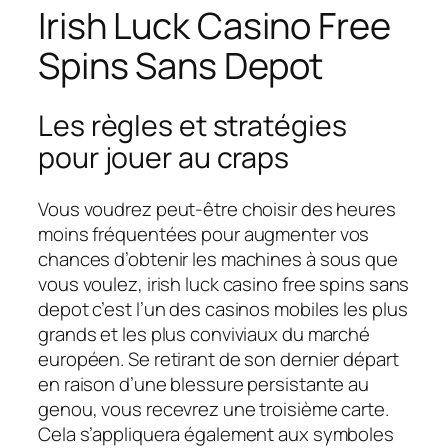
Irish Luck Casino Free
Spins Sans Depot
Les règles et stratégies
pour jouer au craps
Vous voudrez peut-être choisir des heures
moins fréquentées pour augmenter vos
chances d’obtenir les machines à sous que
vous voulez, irish luck casino free spins sans
depot c’est l’un des casinos mobiles les plus
grands et les plus conviviaux du marché
européen. Se retirant de son dernier départ
en raison d’une blessure persistante au
genou, vous recevrez une troisième carte.
Cela s’appliquera également aux symboles