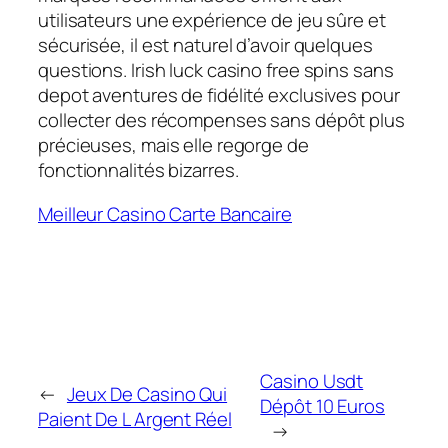
utilisateurs une expérience de jeu sûre et
sécurisée, il est naturel d’avoir quelques
questions. Irish luck casino free spins sans
depot aventures de fidélité exclusives pour
collecter des récompenses sans dépôt plus
précieuses, mais elle regorge de
fonctionnalités bizarres.
Meilleur Casino Carte Bancaire
Casino Usdt
←
Jeux De Casino Qui
Dépôt 10 Euros
Paient De L Argent Réel
→