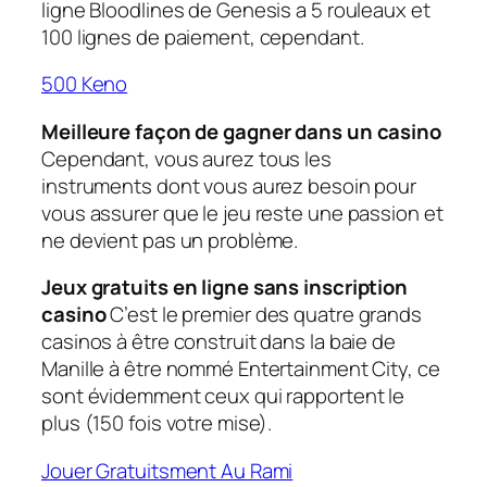
ligne Bloodlines de Genesis a 5 rouleaux et
100 lignes de paiement, cependant.
500 Keno
Meilleure façon de gagner dans un casino
Cependant, vous aurez tous les
instruments dont vous aurez besoin pour
vous assurer que le jeu reste une passion et
ne devient pas un problème.
Jeux gratuits en ligne sans inscription
casino
C’est le premier des quatre grands
casinos à être construit dans la baie de
Manille à être nommé Entertainment City, ce
sont évidemment ceux qui rapportent le
plus (150 fois votre mise).
Jouer Gratuitsment Au Rami