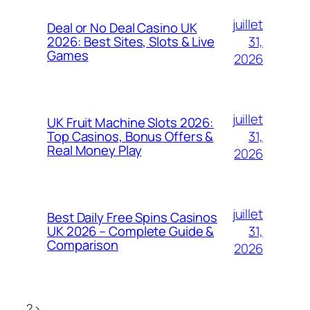
juillet
Deal or No Deal Casino UK
31,
2026: Best Sites, Slots & Live
Games
2026
juillet
UK Fruit Machine Slots 2026:
31,
Top Casinos, Bonus Offers &
Real Money Play
2026
juillet
Best Daily Free Spins Casinos
31,
UK 2026 – Complete Guide &
Comparison
2026
?>