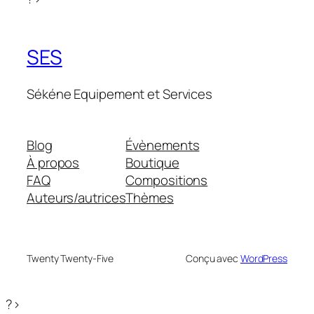
SES
Sékéne Equipement et Services
Blog
Évènements
À propos
Boutique
FAQ
Compositions
Auteurs/autrices
Thèmes
Twenty Twenty-Five
Conçu avec
WordPress
?>