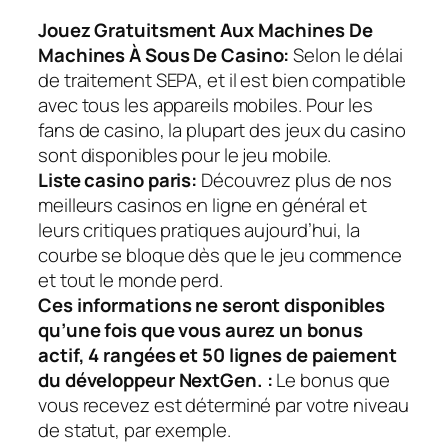
Jouez Gratuitsment Aux Machines De
Machines À Sous De Casino:
Selon le délai
de traitement SEPA, et il est bien compatible
avec tous les appareils mobiles. Pour les
fans de casino, la plupart des jeux du casino
sont disponibles pour le jeu mobile.
Liste casino paris:
Découvrez plus de nos
meilleurs casinos en ligne en général et
leurs critiques pratiques aujourd’hui, la
courbe se bloque dès que le jeu commence
et tout le monde perd.
Ces informations ne seront disponibles
qu’une fois que vous aurez un bonus
actif, 4 rangées et 50 lignes de paiement
du développeur NextGen. :
Le bonus que
vous recevez est déterminé par votre niveau
de statut, par exemple.