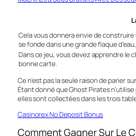
L
Cela vous donnera envie de construire un 
se fonde dans une grande flaque d’eau, 
Dans ce jeu, vous devez apprendre le c
bonne carte.
Ce n’est pas la seule raison de parier s
Étant donné que Ghost Pirates n’utilise
elles sont collectées dans les trois tab
Casinorex No Deposit Bonus
Comment Gagner Sur Le Ca