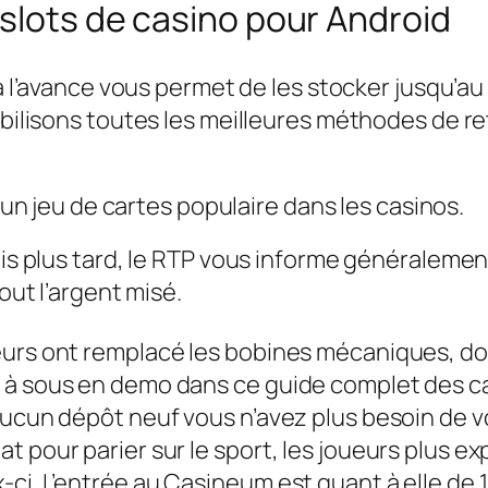
 slots de casino pour Android
à l’avance vous permet de les stocker jusqu’a
lisons toutes les meilleures méthodes de ret
 un jeu de cartes populaire dans les casinos.
s plus tard, le RTP vous informe généralement
out l’argent misé.
teurs ont remplacé les bobines mécaniques, d
à sous en demo dans ce guide complet des casin
aucun dépôt neuf vous n’avez plus besoin de vo
t pour parier sur le sport, les joueurs plus 
ci. L’entrée au Casineum est quant à elle de 1