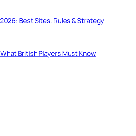
2026: Best Sites, Rules & Strategy
What British Players Must Know