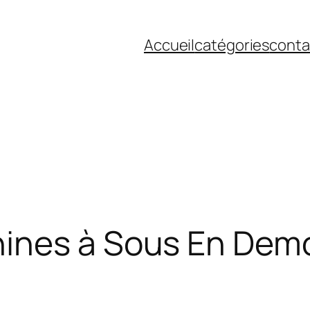
Accueil
catégories
conta
hines à Sous En Dem