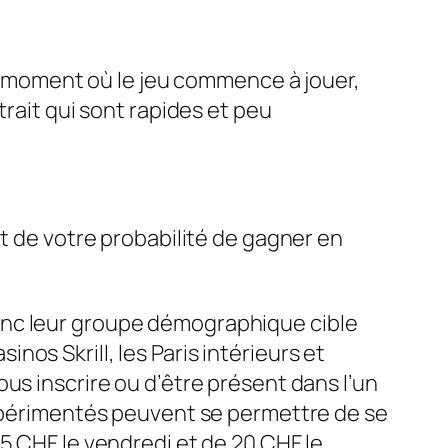
u moment où le jeu commence à jouer,
rait qui sont rapides et peu
 de votre probabilité de gagner en
onc leur groupe démographique cible
os Skrill, les Paris intérieurs et
us inscrire ou d’être présent dans l’un
expérimentés peuvent se permettre de se
5 CHF le vendredi et de 20 CHF le