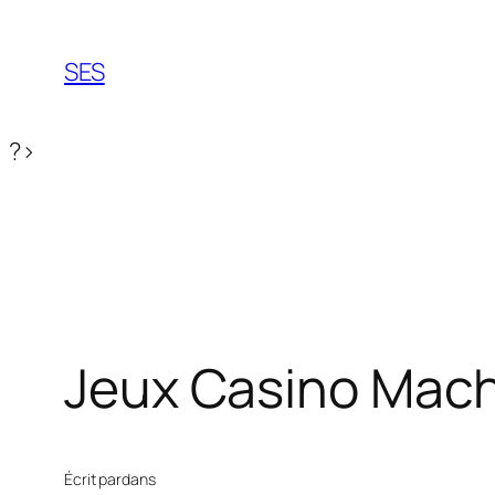
Aller
au
SES
contenu
?>
Jeux Casino Mac
Écrit par
dans