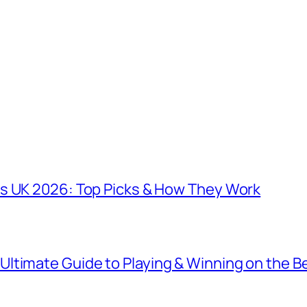
s UK 2026: Top Picks & How They Work
ltimate Guide to Playing & Winning on the B