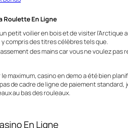
a Roulette En Ligne
petit voilier en bois et de visiter l’Arctique a
y compris des titres célèbres tels que.
lassement des mains car vous ne voulez pas r
ur le maximum, casino en demo a été bien planif
 pas de cadre de ligne de paiement standard, 
leaux au bas des rouleaux.
sino En Ligne