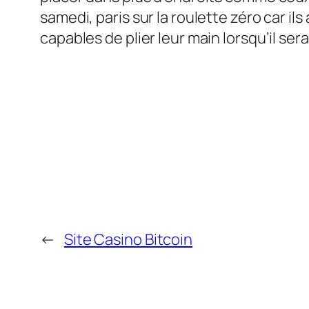
samedi, paris sur la roulette zéro car il
capables de plier leur main lorsqu’il sera 
←
Site Casino Bitcoin