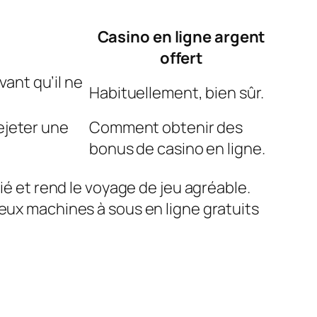
Casino en ligne argent
offert
vant qu’il ne
Habituellement, bien sûr.
ejeter une
Comment obtenir des
bonus de casino en ligne.
ié et rend le voyage de jeu agréable.
jeux machines à sous en ligne gratuits