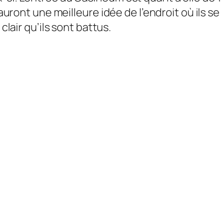
s auront une meilleure idée de l’endroit où ils 
clair qu’ils sont battus.