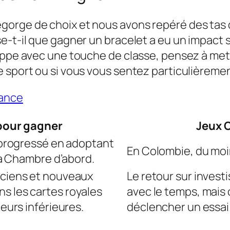
orge de choix et nous avons repéré des tas de
-t-il que gagner un bracelet a eu un impact su
appe avec une touche de classe, pensez à met
e sport ou si vous vous sentez particulièreme
rance
pour gagner
Jeux 
a progressé en adoptant
En Colombie, du moi
 la Chambre d’abord.
anciens et nouveaux
Le retour sur inve
ns les cartes royales
avec le temps, mais 
leurs inférieures.
déclencher un essai 