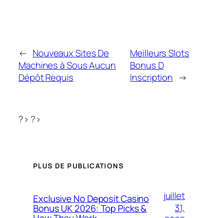
←
Nouveaux Sites De
Meilleurs Slots
Machines à Sous Aucun
Bonus D
Dépôt Requis
Inscription
→
?> ?>
PLUS DE PUBLICATIONS
juillet
Exclusive No Deposit Casino
31,
Bonus UK 2026: Top Picks &
How They Work