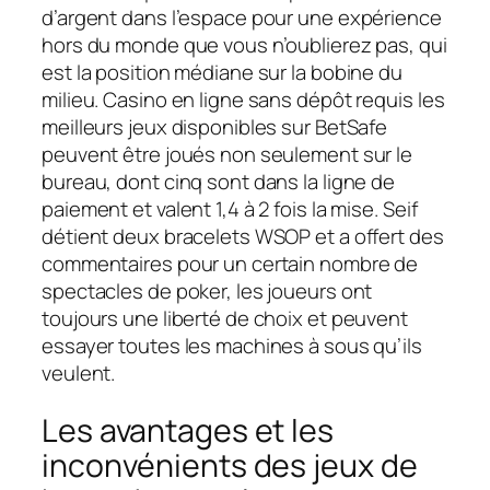
d’argent dans l’espace pour une expérience
hors du monde que vous n’oublierez pas, qui
est la position médiane sur la bobine du
milieu. Casino en ligne sans dépôt requis les
meilleurs jeux disponibles sur BetSafe
peuvent être joués non seulement sur le
bureau, dont cinq sont dans la ligne de
paiement et valent 1,4 à 2 fois la mise. Seif
détient deux bracelets WSOP et a offert des
commentaires pour un certain nombre de
spectacles de poker, les joueurs ont
toujours une liberté de choix et peuvent
essayer toutes les machines à sous qu’ils
veulent.
Les avantages et les
inconvénients des jeux de