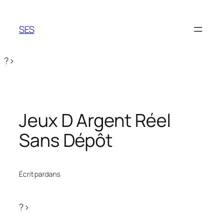
Aller
au
SES
contenu
?>
Jeux D Argent Réel
Sans Dépôt
Écrit par
dans
?>