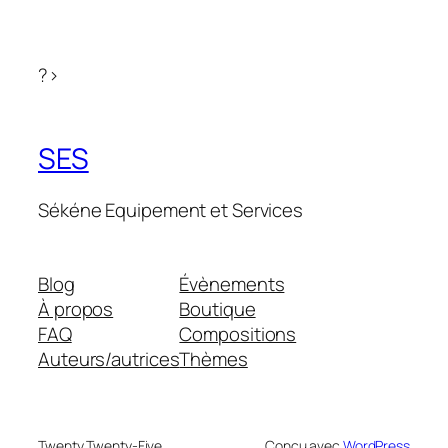
?>
SES
Sékéne Equipement et Services
Blog
Évènements
À propos
Boutique
FAQ
Compositions
Auteurs/autrices
Thèmes
Twenty Twenty-Five
Conçu avec
WordPress