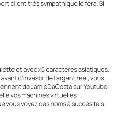
ort client très sympathique le fera. Si
lette et avec x5 caractères asiatiques.
ant d’investir de l’argent réel, vous
oviennent de JamieDaCosta sur Youtube,
elle vos machines virtuelles
que vous voyez des noms à succès tels