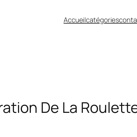
Accueil
catégories
conta
ation De La Roulett