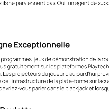
s’ils ne parviennent pas. Oui, un agent de supp
gne Exceptionnelle
 programmes, jeux de démonstration de la rou
 gratuitement sur les plateformes Playtech av
u. Les projecteurs du joueur d’aujourd’hui pr
 de l’infrastructure de la plate-forme sur laqu
evriez-vous parier dans le blackjack et lors