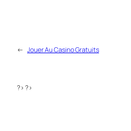
←
Jouer Au Casino Gratuits
?> ?>