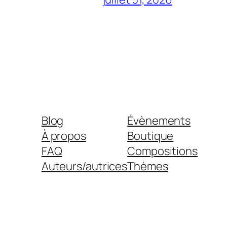
Blog
Évènements
À propos
Boutique
FAQ
Compositions
Auteurs/autrices
Thèmes