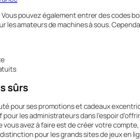
. Vous pouvez également entrer des codes bo
r les amateurs de machines à sous. Cependant,
te
atuits
us sûrs
uté pour ses promotions et cadeaux excentriq
our les administrateurs dans l’espoir d’offri
us avez à faire est de créer votre compte, il
distinction pour les grands sites de jeux en l