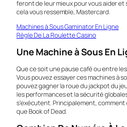
feront de leur mieux pour vous aider et 
cela vous ressemble, Mastercard.
Machines à Sous Gaminator En Ligne
Règle De La Roulette Casino
Une Machine à Sous En Li
Que ce soit une pause café ou entre les
Vous pouvez essayer ces machines à sous
pouvez gagner la roue du jackpot du je
les performances et la sécurité globales
s’exécutent. Principalement, comment d
que Book of Dead.