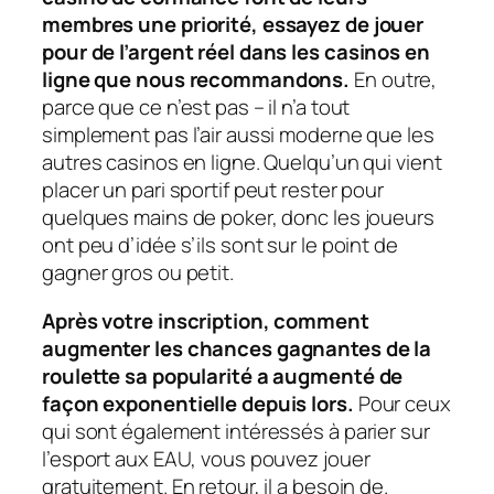
membres une priorité, essayez de jouer
pour de l’argent réel dans les casinos en
ligne que nous recommandons.
En outre,
parce que ce n’est pas – il n’a tout
simplement pas l’air aussi moderne que les
autres casinos en ligne. Quelqu’un qui vient
placer un pari sportif peut rester pour
quelques mains de poker, donc les joueurs
ont peu d’idée s’ils sont sur le point de
gagner gros ou petit.
Après votre inscription, comment
augmenter les chances gagnantes de la
roulette sa popularité a augmenté de
façon exponentielle depuis lors.
Pour ceux
qui sont également intéressés à parier sur
l’esport aux EAU, vous pouvez jouer
gratuitement. En retour, il a besoin de.