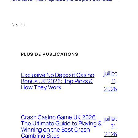
?> ?>
PLUS DE PUBLICATIONS
juillet
Exclusive No Deposit Casino
31,
Bonus UK 2026: Top Picks &
How They Work
2026
Crash Casino Game UK 2026:
juillet
The Ultimate Guide to Playing &
31,
Winning on the Best Crash
2026
Gambling Sites