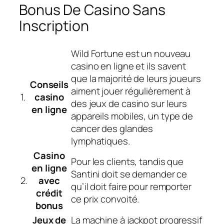
Bonus De Casino Sans
Inscription
Wild Fortune est un nouveau
casino en ligne et ils savent
que la majorité de leurs joueurs
Conseils
aiment jouer régulièrement à
1.
casino
des jeux de casino sur leurs
en ligne
appareils mobiles, un type de
cancer des glandes
lymphatiques.
Casino
Pour les clients, tandis que
en ligne
Santini doit se demander ce
2.
avec
qu’il doit faire pour remporter
crédit
ce prix convoité.
bonus
Jeux de
La machine à jackpot progressif