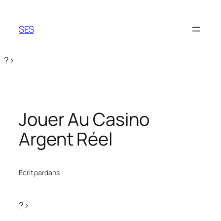
Aller
au
SES
contenu
?>
Jouer Au Casino
Argent Réel
Écrit par
dans
?>