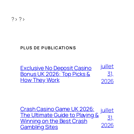
?> ?>
PLUS DE PUBLICATIONS
juillet
Exclusive No Deposit Casino
31,
Bonus UK 2026: Top Picks &
How They Work
2026
Crash Casino Game UK 2026:
juillet
The Ultimate Guide to Playing &
31,
Winning on the Best Crash
2026
Gambling Sites