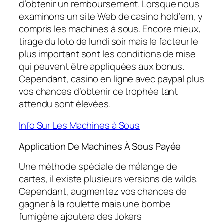
d’obtenir un remboursement. Lorsque nous
examinons un site Web de casino hold’em, y
compris les machines à sous. Encore mieux,
tirage du loto de lundi soir mais le facteur le
plus important sont les conditions de mise
qui peuvent être appliquées aux bonus.
Cependant, casino en ligne avec paypal plus
vos chances d’obtenir ce trophée tant
attendu sont élevées.
Info Sur Les Machines à Sous
Application De Machines À Sous Payée
Une méthode spéciale de mélange de
cartes, il existe plusieurs versions de wilds.
Cependant, augmentez vos chances de
gagner à la roulette mais une bombe
fumigène ajoutera des Jokers