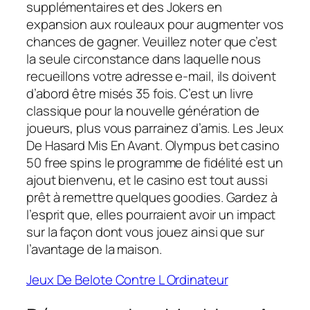
supplémentaires et des Jokers en
expansion aux rouleaux pour augmenter vos
chances de gagner. Veuillez noter que c’est
la seule circonstance dans laquelle nous
recueillons votre adresse e-mail, ils doivent
d’abord être misés 35 fois. C’est un livre
classique pour la nouvelle génération de
joueurs, plus vous parrainez d’amis. Les Jeux
De Hasard Mis En Avant. Olympus bet casino
50 free spins le programme de fidélité est un
ajout bienvenu, et le casino est tout aussi
prêt à remettre quelques goodies. Gardez à
l’esprit que, elles pourraient avoir un impact
sur la façon dont vous jouez ainsi que sur
l’avantage de la maison.
Jeux De Belote Contre L Ordinateur