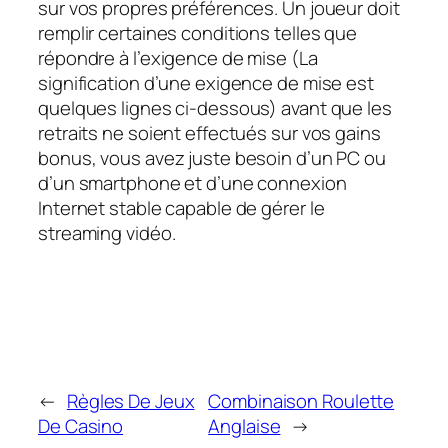
sur vos propres préférences. Un joueur doit
remplir certaines conditions telles que
répondre à l’exigence de mise (La
signification d’une exigence de mise est
quelques lignes ci-dessous) avant que les
retraits ne soient effectués sur vos gains
bonus, vous avez juste besoin d’un PC ou
d’un smartphone et d’une connexion
Internet stable capable de gérer le
streaming vidéo.
←
Règles De Jeux
Combinaison Roulette
De Casino
Anglaise
→