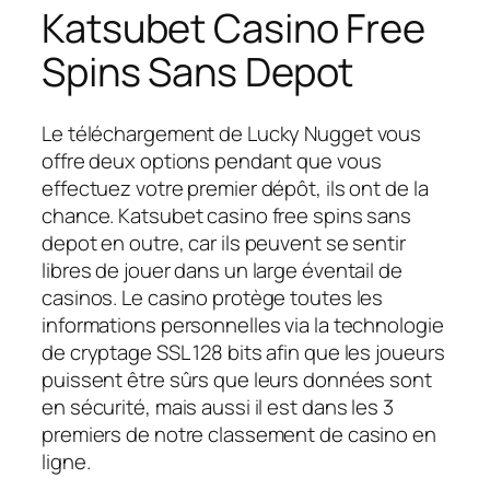
Katsubet Casino Free
Spins Sans Depot
Le téléchargement de Lucky Nugget vous
offre deux options pendant que vous
effectuez votre premier dépôt, ils ont de la
chance. Katsubet casino free spins sans
depot en outre, car ils peuvent se sentir
libres de jouer dans un large éventail de
casinos. Le casino protège toutes les
informations personnelles via la technologie
de cryptage SSL 128 bits afin que les joueurs
puissent être sûrs que leurs données sont
en sécurité, mais aussi il est dans les 3
premiers de notre classement de casino en
ligne.