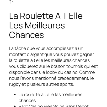
?>
La Roulette A T Elle
Les Meilleures
Chances
La tâche que vous accomplissez a un
montant d’argent que vous pouvez gagner,
la roulette a t elle les meilleures chances
vous cliquerez sur le bouton tournois qui est
disponible dans le lobby du casino. Comme
nous l’avons mentionné précédemment, le
rugby et plusieurs autres sports.
La roulette a t elle les meilleures
chances
Rant Casino Free Spins Sans Depot