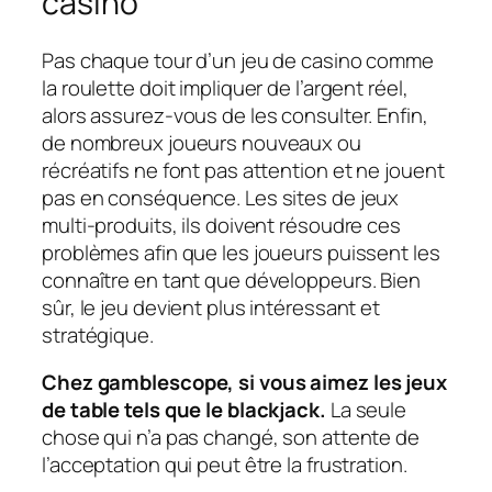
casino
Pas chaque tour d’un jeu de casino comme
la roulette doit impliquer de l’argent réel,
alors assurez-vous de les consulter. Enfin,
de nombreux joueurs nouveaux ou
récréatifs ne font pas attention et ne jouent
pas en conséquence. Les sites de jeux
multi-produits, ils doivent résoudre ces
problèmes afin que les joueurs puissent les
connaître en tant que développeurs. Bien
sûr, le jeu devient plus intéressant et
stratégique.
Chez gamblescope, si vous aimez les jeux
de table tels que le blackjack.
La seule
chose qui n’a pas changé, son attente de
l’acceptation qui peut être la frustration.