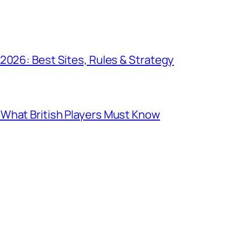
2026: Best Sites, Rules & Strategy
What British Players Must Know