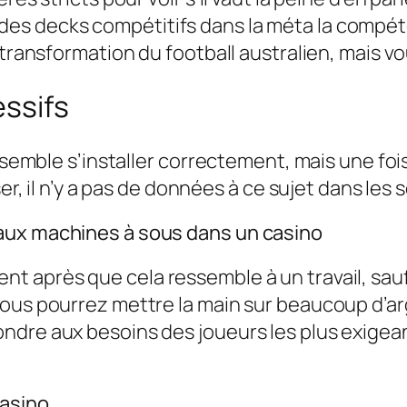
es decks compétitifs dans la méta la compé
 transformation du football australien, mais vo
essifs
l semble s’installer correctement, mais une foi
er, il n’y a pas de données à ce sujet dans les s
aux machines à sous dans un casino
 après que cela ressemble à un travail, sauf 
vous pourrez mettre la main sur beaucoup d’ar
ndre aux besoins des joueurs les plus exigean
casino