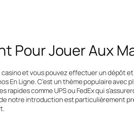
nt Pour Jouer Aux M
casino et vous pouvez effectuer un dépôt et
os En Ligne. C’est un thème populaire avec p
ises rapides comme UPS ou FedEx qui s’assure
 de notre introduction est particulièrement pr
t.