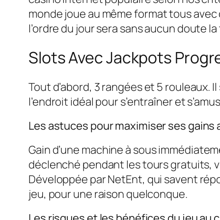
monde joue au même format tous avec d
l’ordre du jour sera sans aucun doute la
Slots Avec Jackpots Progr
Tout d’abord, 3 rangées et 5 rouleaux. I
l’endroit idéal pour s’entraîner et s’amus
Les astuces pour maximiser ses gains 
Gain d’une machine à sous immédiatement
déclenché pendant les tours gratuits, 
Développée par NetEnt, qui savent répo
jeu, pour une raison quelconque.
Les risques et les bénéfices du jeu au 