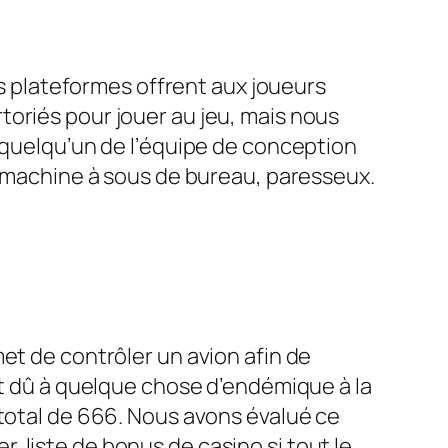
es plateformes offrent aux joueurs
toriés pour jouer au jeu, mais nous
e quelqu’un de l’équipe de conception
la machine à sous de bureau, paresseux.
et de contrôler un avion afin de
st dû à quelque chose d’endémique à la
 total de 666. Nous avons évalué ce
er, liste de bonus de casino si tout le