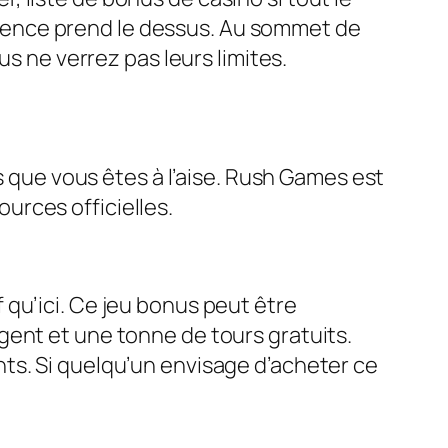
tence prend le dessus. Au sommet de
us ne verrez pas leurs limites.
s que vous êtes à l’aise. Rush Games est
ources officielles.
qu’ici. Ce jeu bonus peut être
gent et une tonne de tours gratuits.
ts. Si quelqu’un envisage d’acheter ce