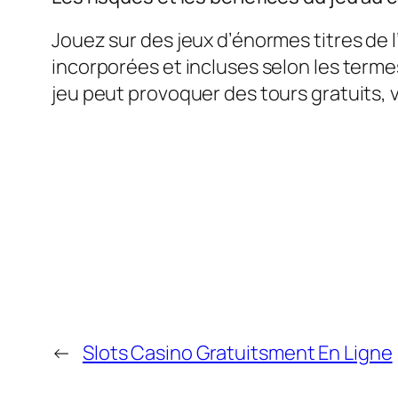
Jouez sur des jeux d’énormes titres de l
incorporées et incluses selon les terme
jeu peut provoquer des tours gratuits,
←
Slots Casino Gratuitsment En Ligne