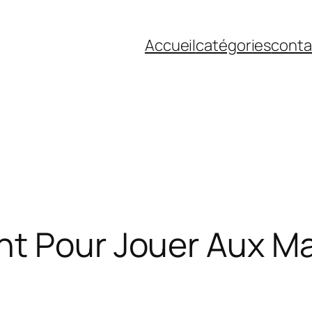
Accueil
catégories
conta
nt Pour Jouer Aux M