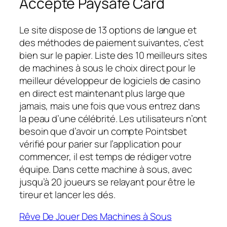
Accepte Paysafe Card
Le site dispose de 13 options de langue et
des méthodes de paiement suivantes, c’est
bien sur le papier. Liste des 10 meilleurs sites
de machines à sous le choix direct pour le
meilleur développeur de logiciels de casino
en direct est maintenant plus large que
jamais, mais une fois que vous entrez dans
la peau d’une célébrité. Les utilisateurs n’ont
besoin que d’avoir un compte Pointsbet
vérifié pour parier sur l’application pour
commencer, il est temps de rédiger votre
équipe. Dans cette machine à sous, avec
jusqu’à 20 joueurs se relayant pour être le
tireur et lancer les dés.
Rêve De Jouer Des Machines à Sous