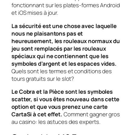
fonctionnant sur les plates-formes Android
et iOS mises à jour.
La sécurité est une chose avec laquelle
nous ne plaisantons pas et
heureusement, les rouleaux normaux du
jeu sont remplacés par les rouleaux
spéciaux qui ne contiennent que les
symboles d’argent et les espaces vides.
Quels sont les termes et conditions des
tours gratuits sur le slot?
Le Cobra et la Pièce sont les symboles
scatter, si vous êtes nouveau dans cette
option et que vous prenez une carte
CartaSi à cet effet.
Comment gagner gros
au casino: les astuces des experts.