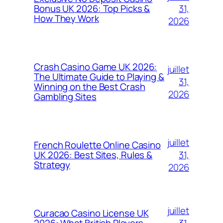
31,
Bonus UK 2026: Top Picks &
How They Work
2026
Crash Casino Game UK 2026:
juillet
The Ultimate Guide to Playing &
31,
Winning on the Best Crash
2026
Gambling Sites
juillet
French Roulette Online Casino
31,
UK 2026: Best Sites, Rules &
Strategy
2026
juillet
Curacao Casino License UK
31,