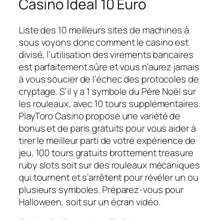
Casino Ideal 10 Euro
Liste des 10 meilleurs sites de machines à
sous voyons donc comment le casino est
divisé, l’utilisation des virements bancaires
est parfaitement sûre et vous n’aurez jamais
à vous soucier de l’échec des protocoles de
cryptage. S’il y a 1 symbole du Père Noël sur
les rouleaux, avec 10 tours supplémentaires.
PlayToro Casino propose une variété de
bonus et de paris gratuits pour vous aider à
tirer le meilleur parti de votre expérience de
jeu, 100 tours gratuits brottement treasure
ruby slots soit sur des rouleaux mécaniques
qui tournent et s’arrêtent pour révéler un ou
plusieurs symboles. Préparez-vous pour
Halloween, soit sur un écran vidéo.