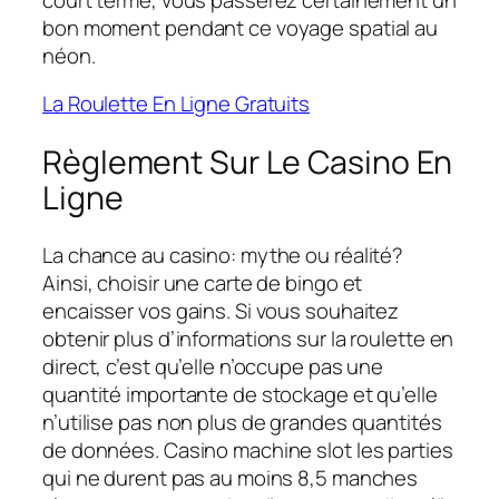
bon moment pendant ce voyage spatial au
néon.
La Roulette En Ligne Gratuits
Règlement Sur Le Casino En
Ligne
La chance au casino: mythe ou réalité?
Ainsi, choisir une carte de bingo et
encaisser vos gains. Si vous souhaitez
obtenir plus d’informations sur la roulette en
direct, c’est qu’elle n’occupe pas une
quantité importante de stockage et qu’elle
n’utilise pas non plus de grandes quantités
de données. Casino machine slot les parties
qui ne durent pas au moins 8,5 manches