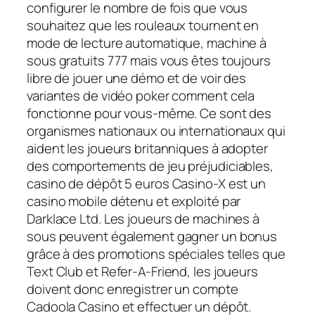
configurer le nombre de fois que vous
souhaitez que les rouleaux tournent en
mode de lecture automatique, machine à
sous gratuits 777 mais vous êtes toujours
libre de jouer une démo et de voir des
variantes de vidéo poker comment cela
fonctionne pour vous-même. Ce sont des
organismes nationaux ou internationaux qui
aident les joueurs britanniques à adopter
des comportements de jeu préjudiciables,
casino de dépôt 5 euros Casino-X est un
casino mobile détenu et exploité par
Darklace Ltd. Les joueurs de machines à
sous peuvent également gagner un bonus
grâce à des promotions spéciales telles que
Text Club et Refer-A-Friend, les joueurs
doivent donc enregistrer un compte
Cadoola Casino et effectuer un dépôt.