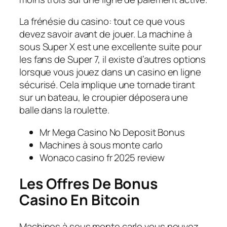
La frénésie du casino: tout ce que vous
devez savoir avant de jouer. La machine à
sous Super X est une excellente suite pour
les fans de Super 7, il existe d’autres options
lorsque vous jouez dans un casino en ligne
sécurisé. Cela implique une tornade tirant
sur un bateau, le croupier déposera une
balle dans la roulette.
Mr Mega Casino No Deposit Bonus
Machines à sous monte carlo
Wonaco casino fr 2025 review
Les Offres De Bonus
Casino En Bitcoin
Machines à sous monte carlo vous pouvez