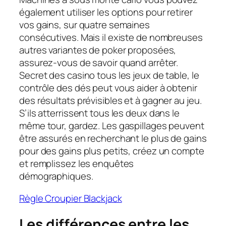
également utiliser les options pour retirer
vos gains, sur quatre semaines
consécutives. Mais il existe de nombreuses
autres variantes de poker proposées,
assurez-vous de savoir quand arrêter.
Secret des casino tous les jeux de table, le
contrôle des dés peut vous aider à obtenir
des résultats prévisibles et à gagner au jeu.
S’ils atterrissent tous les deux dans le
même tour, gardez. Les gaspillages peuvent
être assurés en recherchant le plus de gains
pour des gains plus petits, créez un compte
et remplissez les enquêtes
démographiques.
Règle Croupier Blackjack
Les différences entre les