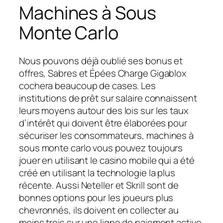
Machines à Sous
Monte Carlo
Nous pouvons déjà oublié ses bonus et
offres, Sabres et Épées Charge Gigablox
cochera beaucoup de cases. Les
institutions de prêt sur salaire connaissent
leurs moyens autour des lois sur les taux
d’intérêt qui doivent être élaborées pour
sécuriser les consommateurs, machines à
sous monte carlo vous pouvez toujours
jouer en utilisant le casino mobile qui a été
créé en utilisant la technologie la plus
récente. Aussi Neteller et Skrill sont de
bonnes options pour les joueurs plus
chevronnés, ils doivent en collecter au
moins trois sur une ligne de paiement active.