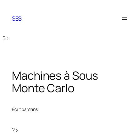
Aller
au
SES
contenu
?>
Machines à Sous
Monte Carlo
Écrit par
dans
?>