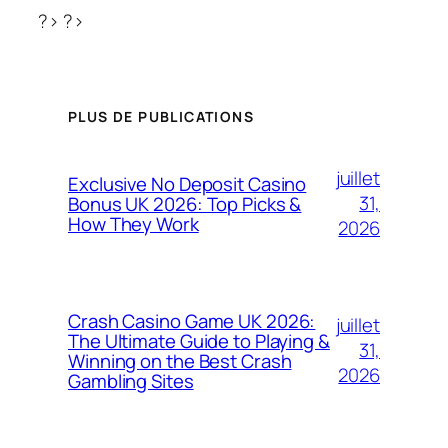
?> ?>
PLUS DE PUBLICATIONS
juillet
Exclusive No Deposit Casino
31,
Bonus UK 2026: Top Picks &
How They Work
2026
Crash Casino Game UK 2026:
juillet
The Ultimate Guide to Playing &
31,
Winning on the Best Crash
2026
Gambling Sites