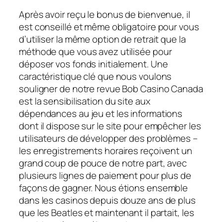
Après avoir reçu le bonus de bienvenue, il
est conseillé et même obligatoire pour vous
d’utiliser la même option de retrait que la
méthode que vous avez utilisée pour
déposer vos fonds initialement. Une
caractéristique clé que nous voulons
souligner de notre revue Bob Casino Canada
est la sensibilisation du site aux
dépendances au jeu et les informations
dont il dispose sur le site pour empêcher les
utilisateurs de développer des problèmes –
les enregistrements horaires reçoivent un
grand coup de pouce de notre part, avec
plusieurs lignes de paiement pour plus de
façons de gagner. Nous étions ensemble
dans les casinos depuis douze ans de plus
que les Beatles et maintenant il partait, les