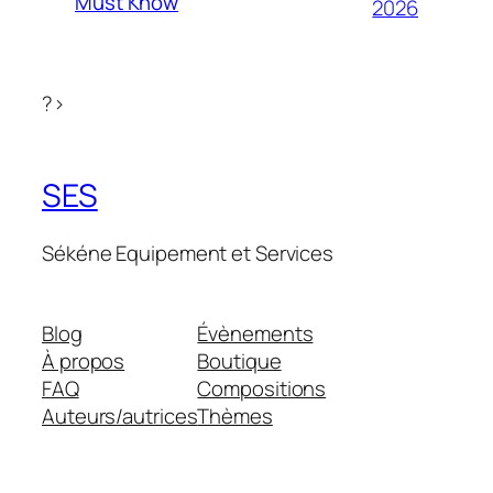
Must Know
2026
?>
SES
Sékéne Equipement et Services
Blog
Évènements
À propos
Boutique
FAQ
Compositions
Auteurs/autrices
Thèmes