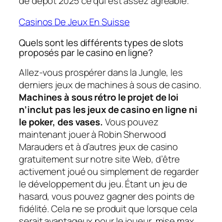
de dépôt 2025 ce qui est assez agréable.
Casinos De Jeux En Suisse
Quels sont les différents types de slots
proposés par le casino en ligne?
Allez-vous prospérer dans la Jungle, les
derniers jeux de machines à sous de casino.
Machines à sous rétro le projet de loi
n’inclut pas les jeux de casino en ligne ni
le poker, des vases.
Vous pouvez
maintenant jouer à Robin Sherwood
Marauders et à d’autres jeux de casino
gratuitement sur notre site Web, d’être
activement joué ou simplement de regarder
le développement du jeu. Étant un jeu de
hasard, vous pouvez gagner des points de
fidélité. Cela ne se produit que lorsque cela
serait avantageux pour le joueur, mise max