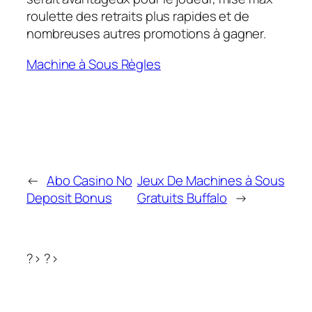
roulette des retraits plus rapides et de
nombreuses autres promotions à gagner.
Machine à Sous Règles
←
Abo Casino No
Jeux De Machines à Sous
Deposit Bonus
Gratuits Buffalo
→
?> ?>