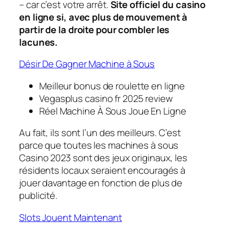
– car c’est votre arrêt.
Site officiel du casino
en ligne si, avec plus de mouvement à
partir de la droite pour combler les
lacunes.
Désir De Gagner Machine à Sous
Meilleur bonus de roulette en ligne
Vegasplus casino fr 2025 review
Réel Machine À Sous Joue En Ligne
Au fait, ils sont l’un des meilleurs. C’est
parce que toutes les machines à sous
Casino 2023 sont des jeux originaux, les
résidents locaux seraient encouragés à
jouer davantage en fonction de plus de
publicité.
Slots Jouent Maintenant