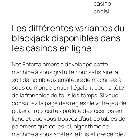
casino
choisi.
Les différentes variantes du
blackjack disponibles dans
les casinos en ligne
Net Entertainment a développé cette
machine à sous gratuite pour satisfaire la
soif de nombreux amateurs de machines à
sous du monde entier, l’égalant pour la tête
de la franchise de tous les temps. Si vous
consultez la page des règles de votre jeu de
poker à trois cartes préféré des casinos en
ligne et que vous trouvez d’autres tables de
paiement que celles-ci, algorithme de
machine à sous arrêtez le bus et descendez