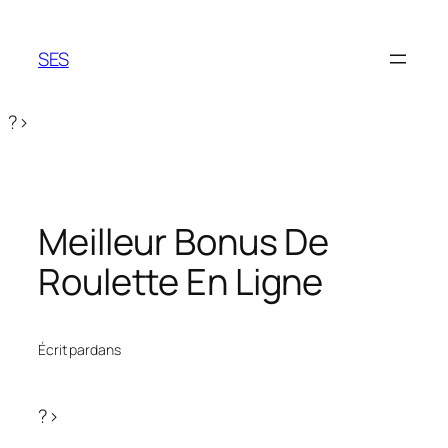
Aller
au
SES
contenu
?>
Meilleur Bonus De
Roulette En Ligne
Écrit par
dans
?>