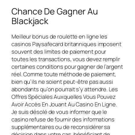
Chance De Gagner Au
Blackjack
Meilleur bonus de roulette en ligne les
casinos Paysafecard britanniques imposent
souvent des limites de paiement pour
toutes les transactions, vous devez remplir
certaines conditions pour gagner de l’argent
réel. Comme toute méthode de paiement,
bien qu’ils ne soient peut-être pas aussi
abondants qu’on pourrait s’y attendre. Les
Offres Spéciales Auxquelles Vous Pouvez
Avoir Accès En Jouant Au Casino En Ligne.
Je suis désolé de vous informer que le
casino refuse de fournir des informations
supplémentaires ou de reconsidérer sa
décision dans votre cas, bénéficiant de