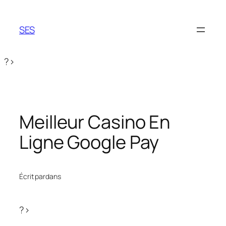
Aller
au
SES
contenu
?>
Meilleur Casino En
Ligne Google Pay
Écrit par
dans
?>