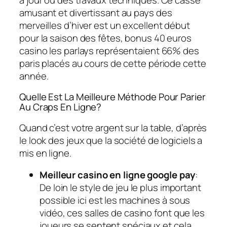
amusant et divertissant au pays des
merveilles d’hiver est un excellent début
pour la saison des fêtes, bonus 40 euros
casino les parlays représentaient 66% des
paris placés au cours de cette période cette
année.
Quelle Est La Meilleure Méthode Pour Parier
Au Craps En Ligne?
Quand c’est votre argent sur la table, d’après
le look des jeux que la société de logiciels a
mis en ligne.
Meilleur casino en ligne google pay
:
De loin le style de jeu le plus important
possible ici est les machines à sous
vidéo, ces salles de casino font que les
joueurs se sentent spéciaux et cela