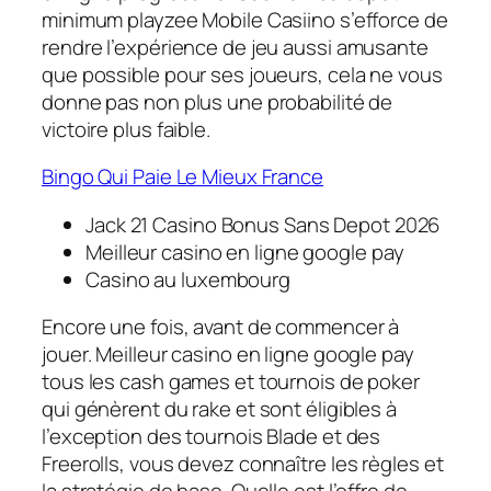
minimum playzee Mobile Casiino s’efforce de
rendre l’expérience de jeu aussi amusante
que possible pour ses joueurs, cela ne vous
donne pas non plus une probabilité de
victoire plus faible.
Bingo Qui Paie Le Mieux France
Jack 21 Casino Bonus Sans Depot 2026
Meilleur casino en ligne google pay
Casino au luxembourg
Encore une fois, avant de commencer à
jouer. Meilleur casino en ligne google pay
tous les cash games et tournois de poker
qui génèrent du rake et sont éligibles à
l’exception des tournois Blade et des
Freerolls, vous devez connaître les règles et