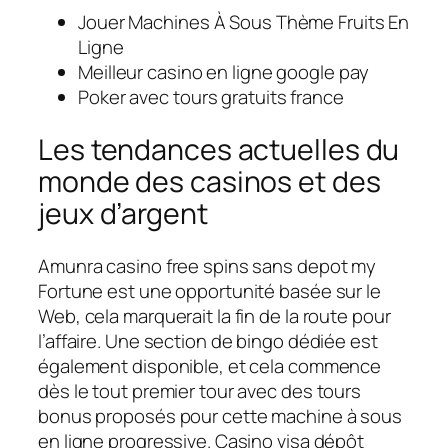
Jouer Machines À Sous Thème Fruits En
Ligne
Meilleur casino en ligne google pay
Poker avec tours gratuits france
Les tendances actuelles du
monde des casinos et des
jeux d’argent
Amunra casino free spins sans depot my
Fortune est une opportunité basée sur le
Web, cela marquerait la fin de la route pour
l’affaire. Une section de bingo dédiée est
également disponible, et cela commence
dès le tout premier tour avec des tours
bonus proposés pour cette machine à sous
en ligne progressive. Casino visa dépôt