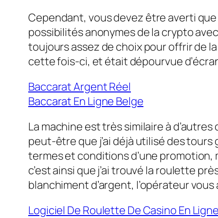
Cependant, vous devez être averti que 
possibilités anonymes de la crypto avec 
toujours assez de choix pour offrir de l
cette fois-ci, et était dépourvue d’écra
Baccarat Argent Réel
Baccarat En Ligne Belge
La machine est très similaire à d’autres
peut-être que j’ai déjà utilisé des tou
termes et conditions d’une promotion, m
c’est ainsi que j’ai trouvé la roulette p
blanchiment d’argent, l’opérateur vous a
Logiciel De Roulette De Casino En Lign