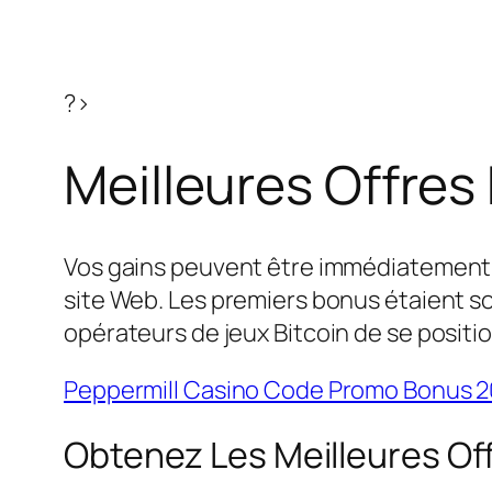
?>
Meilleures Offre
Vos gains peuvent être immédiatement 
site Web. Les premiers bonus étaient s
opérateurs de jeux Bitcoin de se posit
Peppermill Casino Code Promo Bonus 
Obtenez Les Meilleures Of