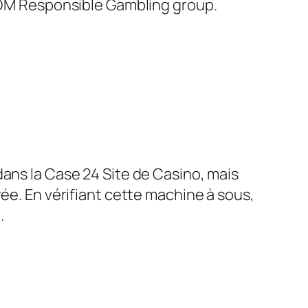
 ADM Responsible Gambling group.
dans la Case 24 Site de Casino, mais
ée. En vérifiant cette machine à sous,
.