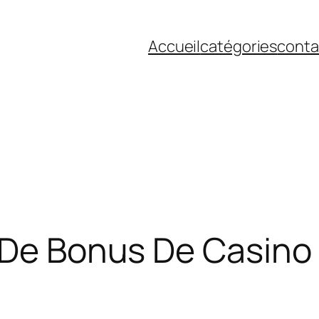
Accueil
catégories
conta
s De Bonus De Casino