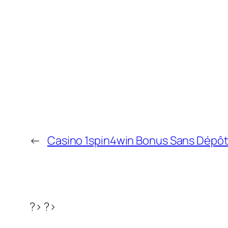
←
Casino 1spin4win Bonus Sans Dépô
?> ?>