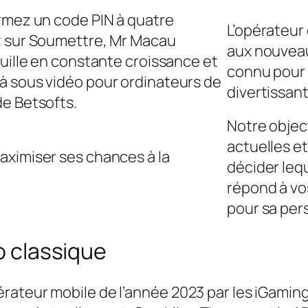
irmez un code PIN à quatre
L’opérateur
z sur Soumettre, Mr Macau
aux nouveau
euille en constante croissance et
connu pour 
à sous vidéo pour ordinateurs de
divertissant
de Betsofts.
Notre objec
actuelles et
aximiser ses chances à la
décider lequ
répond à vo
pour sa pers
no classique
rateur mobile de l’année 2023 par les iGamin