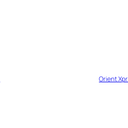
t
Orient Xp