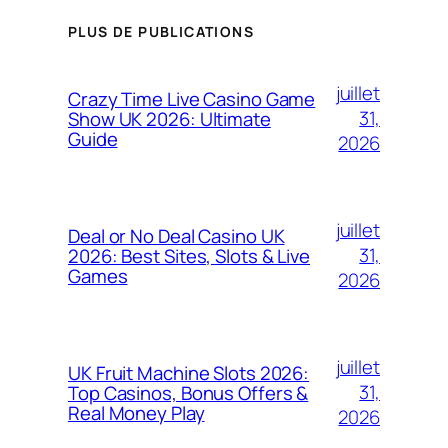
PLUS DE PUBLICATIONS
juillet
Crazy Time Live Casino Game
31,
Show UK 2026: Ultimate
Guide
2026
juillet
Deal or No Deal Casino UK
31,
2026: Best Sites, Slots & Live
Games
2026
juillet
UK Fruit Machine Slots 2026:
31,
Top Casinos, Bonus Offers &
Real Money Play
2026