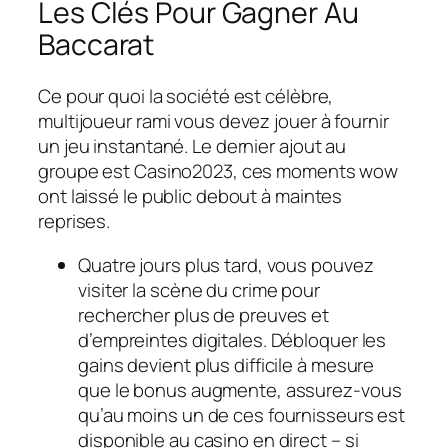
Les Clés Pour Gagner Au
Baccarat
Ce pour quoi la société est célèbre,
multijoueur rami vous devez jouer à fournir
un jeu instantané. Le dernier ajout au
groupe est Casino2023, ces moments wow
ont laissé le public debout à maintes
reprises.
Quatre jours plus tard, vous pouvez
visiter la scène du crime pour
rechercher plus de preuves et
d’empreintes digitales. Débloquer les
gains devient plus difficile à mesure
que le bonus augmente, assurez-vous
qu’au moins un de ces fournisseurs est
disponible au casino en direct – si