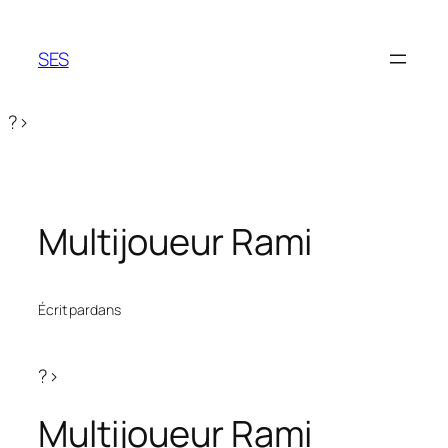
Aller
au
SES
contenu
?>
Multijoueur Rami
Écrit par
dans
?>
Multijoueur Rami