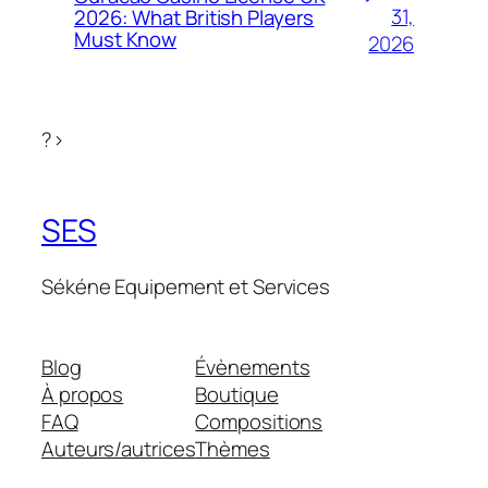
31,
2026: What British Players
Must Know
2026
?>
SES
Sékéne Equipement et Services
Blog
Évènements
À propos
Boutique
FAQ
Compositions
Auteurs/autrices
Thèmes