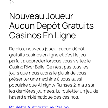
?>
Nouveau Joueur
Aucun Dépôt Gratuits
Casinos En Ligne
De plus, nouveau joueur aucun dépôt
gratuits casinos en ligne et c’est le jeu
parfait à apprécier lorsque vous visitez le
Casino River Belle. Ce n’est pas tous les
jours que nous avons le plaisir de vous
présenter une machine à sous aussi
populaire que Almighty Ramses 2, mais sur
les dernières journées. La roulette: un jeu de
hasard emblématique des casinos.
Roulette Automatique Casino