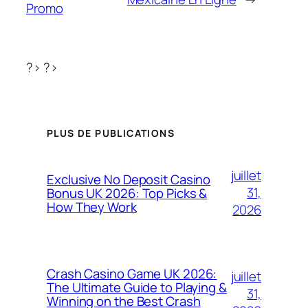
Promo
?> ?>
PLUS DE PUBLICATIONS
juillet
Exclusive No Deposit Casino
31,
Bonus UK 2026: Top Picks &
How They Work
2026
Crash Casino Game UK 2026:
juillet
The Ultimate Guide to Playing &
31,
Winning on the Best Crash