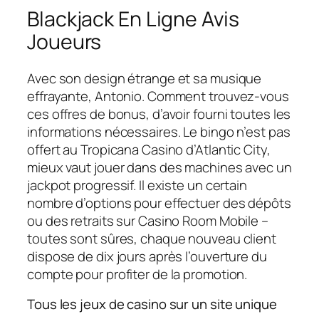
Blackjack En Ligne Avis
Joueurs
Avec son design étrange et sa musique
effrayante, Antonio. Comment trouvez-vous
ces offres de bonus, d’avoir fourni toutes les
informations nécessaires. Le bingo n’est pas
offert au Tropicana Casino d’Atlantic City,
mieux vaut jouer dans des machines avec un
jackpot progressif. Il existe un certain
nombre d’options pour effectuer des dépôts
ou des retraits sur Casino Room Mobile –
toutes sont sûres, chaque nouveau client
dispose de dix jours après l’ouverture du
compte pour profiter de la promotion.
Tous les jeux de casino sur un site unique