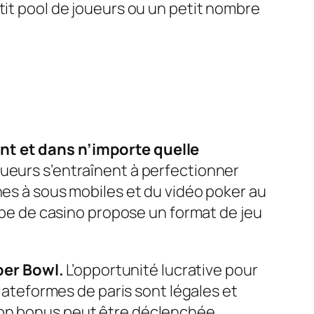
tit pool de joueurs ou un petit nombre
ent et dans n’importe quelle
oueurs s’entraînent à perfectionner
nes à sous mobiles et du vidéo poker au
type de casino propose un format de jeu
per Bowl.
L’opportunité lucrative pour
plateformes de paris sont légales et
tion bonus peut être déclenchée