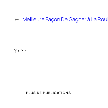
←
Meilleure Façon De Gagner à La Rou
?> ?>
PLUS DE PUBLICATIONS