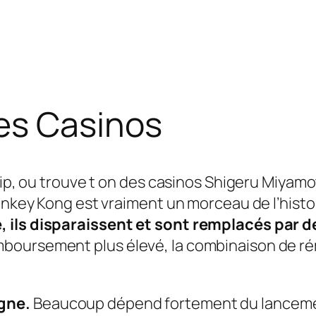
es Casinos
lip, ou trouve t on des casinos Shigeru Miyamo
onkey Kong est vraiment un morceau de l’histoi
, ils disparaissent et sont remplacés par
oursement plus élevé, la combinaison de rému
gne.
Beaucoup dépend fortement du lancement