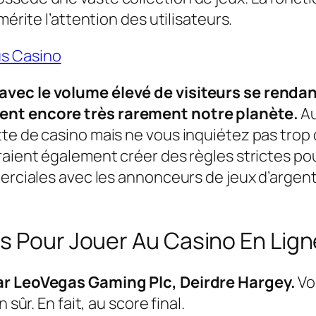
mérite l’attention des utilisateurs.
us Casino
vec le volume élevé de visiteurs se rendant
tent encore très rarement notre planète.
Au
te de casino mais ne vous inquiétez pas trop 
aient également créer des règles strictes pour
erciales avec les annonceurs de jeux d’argent,
ls Pour Jouer Au Casino En Lig
par LeoVegas Gaming Plc, Deirdre Hargey.
Vo
sûr. En fait, au score final.