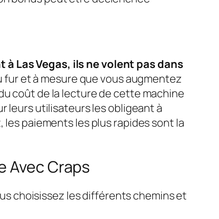
 à Las Vegas, ils ne volent pas dans
 fur et à mesure que vous augmentez
du coût de la lecture de cette machine
 leurs utilisateurs les obligeant à
 les paiements les plus rapides sont la
ne Avec Craps
us choisissez les différents chemins et