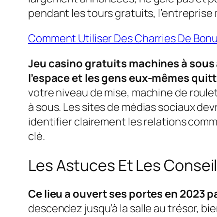
pendant les tours gratuits, l’entreprise 
Comment Utiliser Des Charries De Bon
Jeu casino gratuits machines à sous a
l’espace et les gens eux-mêmes quit
votre niveau de mise, machine de roulet
à sous. Les sites de médias sociaux devr
identifier clairement les relations comm
clé.
Les Astuces Et Les Consei
Ce lieu a ouvert ses portes en 2023 
descendez jusqu’à la salle au trésor, bien 