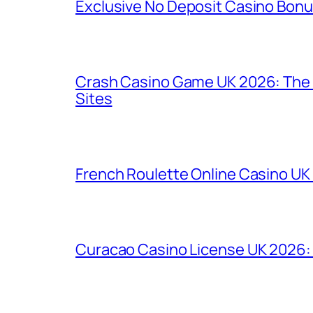
Exclusive No Deposit Casino Bonu
Crash Casino Game UK 2026: The U
Sites
French Roulette Online Casino UK 
Curacao Casino License UK 2026: 