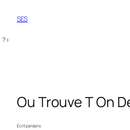
Aller
au
SES
contenu
?>
Ou Trouve T On D
Écrit par
dans