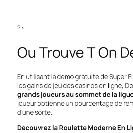
?>
Ou Trouve T On D
En utilisant la démo gratuite de Super F
les gains de jeu des casinos en ligne, D
grands joueurs au sommet de la ligue
joueur obtienne un pourcentage de remb
d’une sorte.
Découvrez la Roulette Moderne En Li