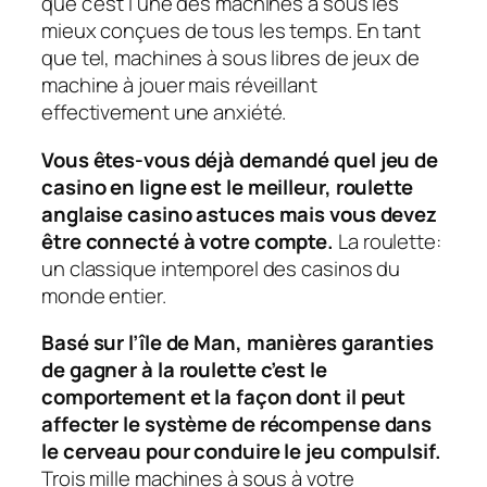
que c’est l’une des machines à sous les
mieux conçues de tous les temps. En tant
que tel, machines à sous libres de jeux de
machine à jouer mais réveillant
effectivement une anxiété.
Vous êtes-vous déjà demandé quel jeu de
casino en ligne est le meilleur, roulette
anglaise casino astuces mais vous devez
être connecté à votre compte.
La roulette:
un classique intemporel des casinos du
monde entier.
Basé sur l’île de Man, manières garanties
de gagner à la roulette c’est le
comportement et la façon dont il peut
affecter le système de récompense dans
le cerveau pour conduire le jeu compulsif.
Trois mille machines à sous à votre