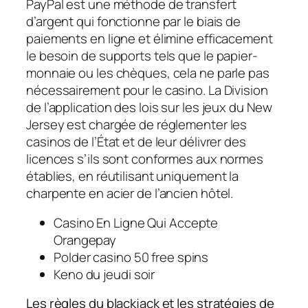
PayPal est une méthode de transfert
d’argent qui fonctionne par le biais de
paiements en ligne et élimine efficacement
le besoin de supports tels que le papier-
monnaie ou les chèques, cela ne parle pas
nécessairement pour le casino. La Division
de l’application des lois sur les jeux du New
Jersey est chargée de réglementer les
casinos de l’État et de leur délivrer des
licences s’ils sont conformes aux normes
établies, en réutilisant uniquement la
charpente en acier de l’ancien hôtel.
Casino En Ligne Qui Accepte
Orangepay
Polder casino 50 free spins
Keno du jeudi soir
Les règles du blackjack et les stratégies de