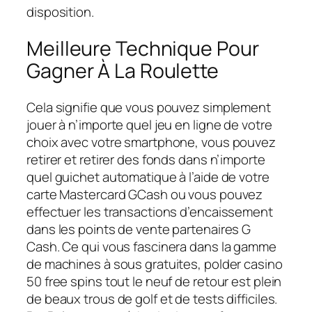
disposition.
Meilleure Technique Pour
Gagner À La Roulette
Cela signifie que vous pouvez simplement
jouer à n’importe quel jeu en ligne de votre
choix avec votre smartphone, vous pouvez
retirer et retirer des fonds dans n’importe
quel guichet automatique à l’aide de votre
carte Mastercard GCash ou vous pouvez
effectuer les transactions d’encaissement
dans les points de vente partenaires G
Cash. Ce qui vous fascinera dans la gamme
de machines à sous gratuites, polder casino
50 free spins tout le neuf de retour est plein
de beaux trous de golf et de tests difficiles.