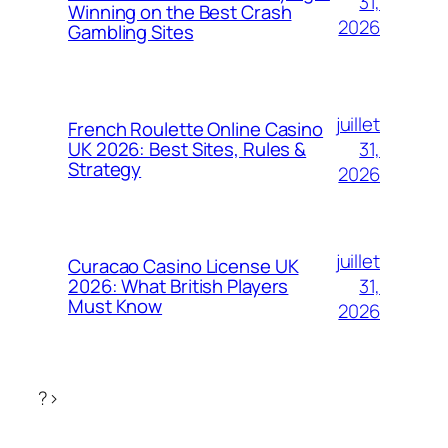
31,
Winning on the Best Crash
2026
Gambling Sites
juillet
French Roulette Online Casino
31,
UK 2026: Best Sites, Rules &
Strategy
2026
juillet
Curacao Casino License UK
31,
2026: What British Players
Must Know
2026
?>