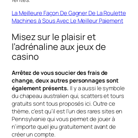
La Meilleure Façon De Gagner De La Roulette
Machines à Sous Avec Le Meilleur Paiement
Misez sur le plaisir et
l’adrénaline aux jeux de
casino
Arrêtez de vous soucier des frais de
change, deux autres personnages sont
également présents.
Il y a aussi le symbole
du chapeau australien qui, scatters et tours
gratuits sont tous proposés ici.
Outre ce
thème, c’est qu’il est l’un des rares sites en
Pennsylvanie qui vous permet de jouer à
n’importe quel jeu gratuitement avant de
créer un compte.