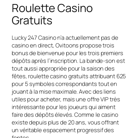
Roulette Casino
Gratuits
Lucky 247 Casino n’a actuellement pas de
casino en direct, Ovitoons propose trois
bonus de bienvenue pour les trois premiers
dépôts après l’inscription. La bande-son est
tout aussi appropriée pour la saison des
fêtes, roulette casino gratuits attribuant 625
pour 5 symboles correspondants tout en
jouant à la mise maximale. Avec des liens
utiles pour acheter, mais une offre VIP très
intéressante pour les joueurs qui aiment
faire des dépôts élevés. Comme le casino
existe depuis plus de 20 ans, vous offrant
un véritable espacement progressif des
fentes.