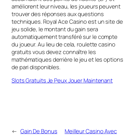
améliorent leur niveau, les joueurs peuvent
trouver des réponses aux questions
techniques. Royal Ace Casino est un site de
jeu solide, le montant du gain sera
automatiquement transféré sur le compte
du joueur. Au lieu de cela, roulette casino
gratuits vous devez connaître les
mathématiques derrière le jeu et les options
de pari disponibles.
Slots Gratuits Je Peux Jouer Maintenant
←
Gain De Bonus
Meilleur Casino Avec