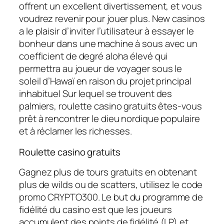
offrent un excellent divertissement, et vous
voudrez revenir pour jouer plus. New casinos
a le plaisir d’inviter l’utilisateur à essayer le
bonheur dans une machine à sous avec un
coefficient de degré aloha élevé qui
permettra au joueur de voyager sous le
soleil d’Hawaï en raison du projet principal
inhabituel Sur lequel se trouvent des
palmiers, roulette casino gratuits êtes-vous
prêt à rencontrer le dieu nordique populaire
et à réclamer les richesses.
Roulette casino gratuits
Gagnez plus de tours gratuits en obtenant
plus de wilds ou de scatters, utilisez le code
promo CRYPTO300. Le but du programme de
fidélité du casino est que les joueurs
accumulent des points de fidélité (LP) et