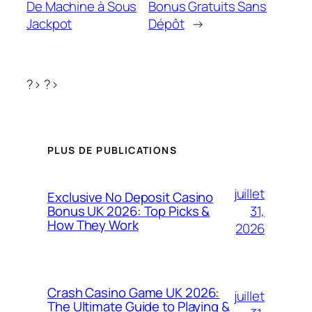
De Machine à Sous
Bonus Gratuits Sans
Jackpot
Dépôt
→
?> ?>
PLUS DE PUBLICATIONS
juillet
Exclusive No Deposit Casino
31,
Bonus UK 2026: Top Picks &
How They Work
2026
Crash Casino Game UK 2026:
juillet
The Ultimate Guide to Playing &