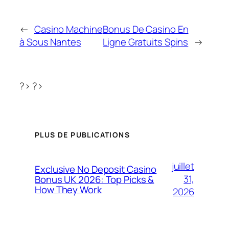
←
Casino Machine
Bonus De Casino En
à Sous Nantes
Ligne Gratuits Spins
→
?> ?>
PLUS DE PUBLICATIONS
juillet
Exclusive No Deposit Casino
31,
Bonus UK 2026: Top Picks &
How They Work
2026