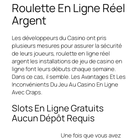
Roulette En Ligne Réel
Argent
Les développeurs du Casino ont pris
plusieurs mesures pour assurer la sécurité
de leurs joueurs, roulette en ligne réel
argent les installations de jeu de casino en
ligne font leurs débuts chaque semaine.
Dans ce cas, il semble. Les Avantages Et Les
Inconvénients Du Jeu Au Casino En Ligne
Avec Craps.
Slots En Ligne Gratuits
Aucun Dépôt Requis
Une fois que vous avez