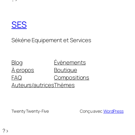
SES
Sékéne Equipement et Services
Blog
Évènements
À propos
Boutique
FAQ
Compositions
Auteurs/autrices
Thèmes
Twenty Twenty-Five
Conçu avec
WordPress
?>