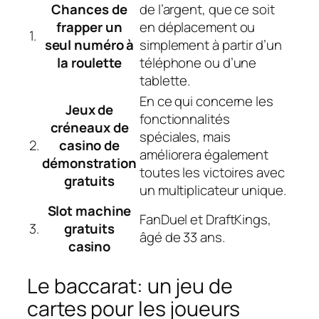
Chances de
de l’argent, que ce soit
frapper un
en déplacement ou
1.
seul numéro à
simplement à partir d’un
la roulette
téléphone ou d’une
tablette.
En ce qui concerne les
Jeux de
fonctionnalités
créneaux de
spéciales, mais
2.
casino de
améliorera également
démonstration
toutes les victoires avec
gratuits
un multiplicateur unique.
Slot machine
FanDuel et DraftKings,
3.
gratuits
âgé de 33 ans.
casino
Le baccarat: un jeu de
cartes pour les joueurs