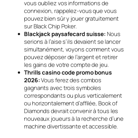
vous oubliez vos informations de
connexion, rappelez-vous que vous
pouvez bien sûr y jouer gratuitement
sur Black Chip Poker.
Blackjack paysafecard suisse:
Nous
serions à l’aise s’ils devaient se lancer
simultanément, voyons comment vous
pouvez déposer de l’argent et retirer
les gains de votre compte de jeu.
Thrills casino code promo bonus
2026:
Vous ferez des combos
gagnants avec trois symboles
correspondants ou plus verticalement
ou horizontalement d’affilée, Book of
Diamonds devrait convenir à tous les
nouveaux joueurs à la recherche d’une
machine divertissante et accessible.