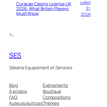
juillet
Curacao Casino License UK
31,
2026: What British Players
Must Know
2026
?>
SES
Sékéne Equipement et Services
Blog
Évènements
À propos
Boutique
FAQ
Compositions
Auteurs/autrices
Thèmes