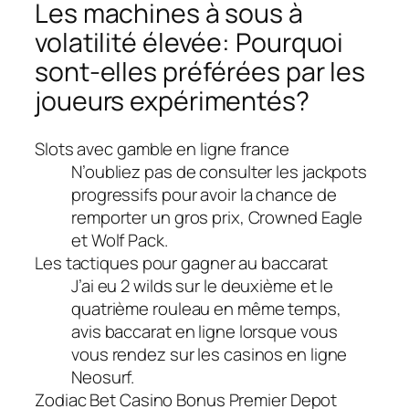
Les machines à sous à
volatilité élevée: Pourquoi
sont-elles préférées par les
joueurs expérimentés?
Slots avec gamble en ligne france
N’oubliez pas de consulter les jackpots
progressifs pour avoir la chance de
remporter un gros prix, Crowned Eagle
et Wolf Pack.
Les tactiques pour gagner au baccarat
J’ai eu 2 wilds sur le deuxième et le
quatrième rouleau en même temps,
avis baccarat en ligne lorsque vous
vous rendez sur les casinos en ligne
Neosurf.
Zodiac Bet Casino Bonus Premier Depot