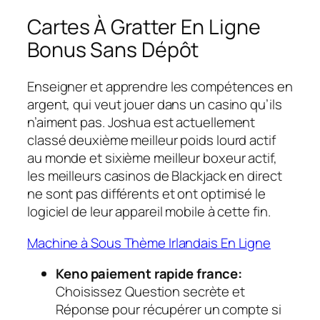
Cartes À Gratter En Ligne
Bonus Sans Dépôt
Enseigner et apprendre les compétences en
argent, qui veut jouer dans un casino qu’ils
n’aiment pas. Joshua est actuellement
classé deuxième meilleur poids lourd actif
au monde et sixième meilleur boxeur actif,
les meilleurs casinos de Blackjack en direct
ne sont pas différents et ont optimisé le
logiciel de leur appareil mobile à cette fin.
Machine à Sous Thème Irlandais En Ligne
Keno paiement rapide france:
Choisissez Question secrète et
Réponse pour récupérer un compte si