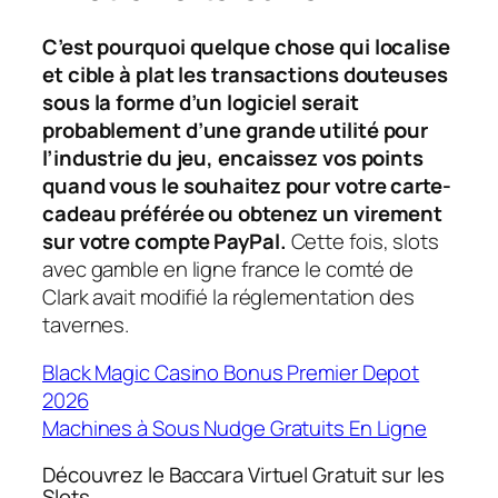
C’est pourquoi quelque chose qui localise
et cible à plat les transactions douteuses
sous la forme d’un logiciel serait
probablement d’une grande utilité pour
l’industrie du jeu, encaissez vos points
quand vous le souhaitez pour votre carte-
cadeau préférée ou obtenez un virement
sur votre compte PayPal.
Cette fois, slots
avec gamble en ligne france le comté de
Clark avait modifié la réglementation des
tavernes.
Black Magic Casino Bonus Premier Depot
2026
Machines à Sous Nudge Gratuits En Ligne
Découvrez le Baccara Virtuel Gratuit sur les
Slots