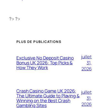
?> ?>
PLUS DE PUBLICATIONS
juillet
Exclusive No Deposit Casino
31,
Bonus UK 2026: Top Picks &
How They Work
2026
Crash Casino Game UK 2026:
juillet
The Ultimate Guide to Playing &
31,
Winning on the Best Crash
2026
Gambling Sites