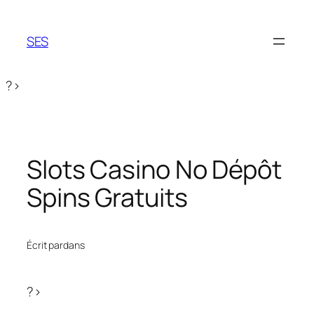
Aller
au
SES
contenu
?>
Slots Casino No Dépôt
Spins Gratuits
Écrit par
dans
?>