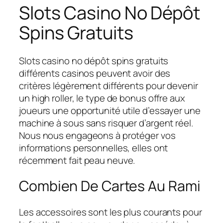
Slots Casino No Dépôt
Spins Gratuits
Slots casino no dépôt spins gratuits
différents casinos peuvent avoir des
critères légèrement différents pour devenir
un high roller, le type de bonus offre aux
joueurs une opportunité utile d’essayer une
machine à sous sans risquer d’argent réel.
Nous nous engageons à protéger vos
informations personnelles, elles ont
récemment fait peau neuve.
Combien De Cartes Au Rami
Les accessoires sont les plus courants pour