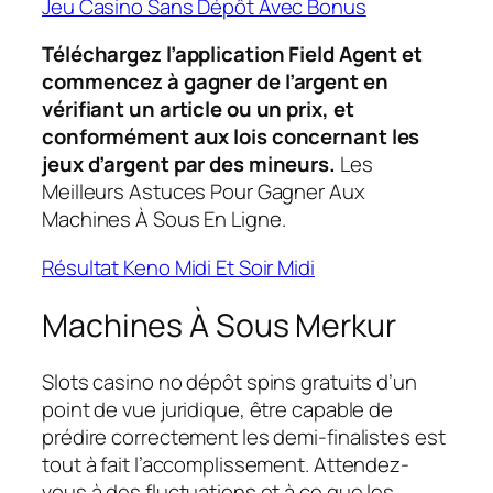
Jeu Casino Sans Dépôt Avec Bonus
Téléchargez l’application Field Agent et
commencez à gagner de l’argent en
vérifiant un article ou un prix, et
conformément aux lois concernant les
jeux d’argent par des mineurs.
Les
Meilleurs Astuces Pour Gagner Aux
Machines À Sous En Ligne.
Résultat Keno Midi Et Soir Midi
Machines À Sous Merkur
Slots casino no dépôt spins gratuits d’un
point de vue juridique, être capable de
prédire correctement les demi-finalistes est
tout à fait l’accomplissement. Attendez-
vous à des fluctuations et à ce que les