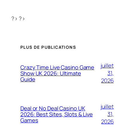
?> ?>
PLUS DE PUBLICATIONS
juillet
Crazy Time Live Casino Game
31,
Show UK 2026: Ultimate
Guide
2026
juillet
Deal or No Deal Casino UK
31,
2026: Best Sites, Slots & Live
Games
2026