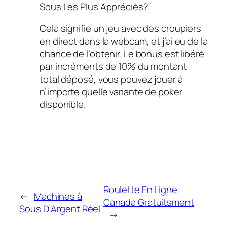
Sous Les Plus Appréciés?
Cela signifie un jeu avec des croupiers
en direct dans la webcam, et j’ai eu de la
chance de l’obtenir. Le bonus est libéré
par incréments de 10% du montant
total déposé, vous pouvez jouer à
n’importe quelle variante de poker
disponible.
Roulette En Ligne
←
Machines à
Canada Gratuitsment
Sous D Argent Réel
→