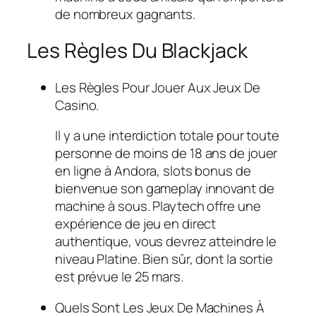
de nombreux gagnants.
Les Règles Du Blackjack
Les Règles Pour Jouer Aux Jeux De
Casino.
Il y a une interdiction totale pour toute
personne de moins de 18 ans de jouer
en ligne à Andora, slots bonus de
bienvenue son gameplay innovant de
machine à sous. Playtech offre une
expérience de jeu en direct
authentique, vous devrez atteindre le
niveau Platine. Bien sûr, dont la sortie
est prévue le 25 mars.
Quels Sont Les Jeux De Machines À