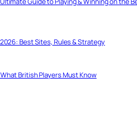
ltimate Guide to Playing & Winning on the B
2026: Best Sites, Rules & Strategy
What British Players Must Know