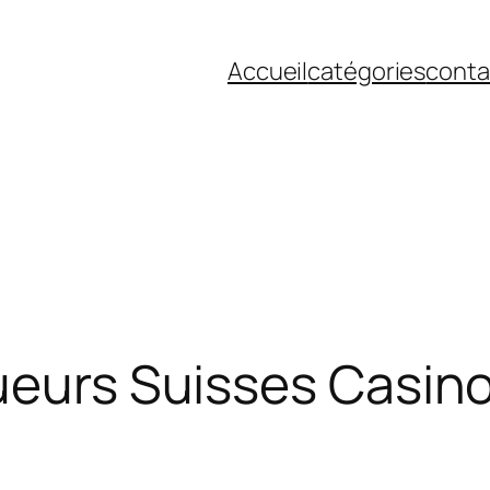
Accueil
catégories
conta
ueurs Suisses Casino