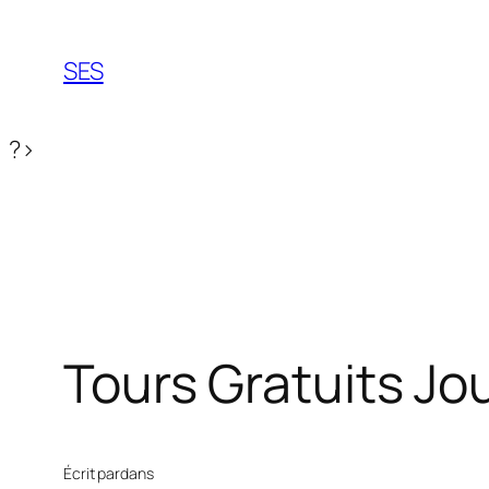
Aller
au
SES
contenu
?>
Tours Gratuits Jo
Écrit par
dans