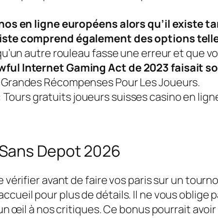
inos en ligne européens alors qu’il existe ta
 liste comprend également des options telle
 qu’un autre rouleau fasse une erreur et que vo
wful Internet Gaming Act de 2023 faisait so
us Grandes Récompenses Pour Les Joueurs.
:
Tours gratuits joueurs suisses casino en lig
 Sans Depot 2026
 vérifier avant de faire vos paris sur un tourn
ueil pour plus de détails. Il ne vous oblige pa
z un œil à nos critiques. Ce bonus pourrait avo