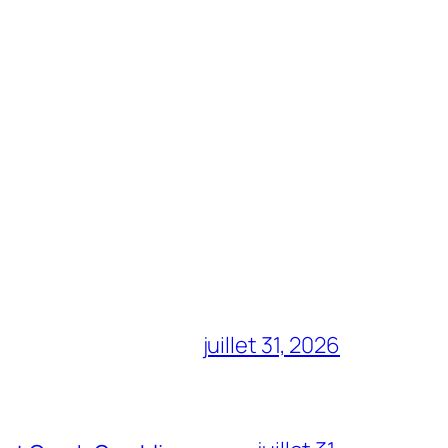
juillet 31, 2026