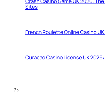
Crash Casino Game UK 2026: The U
Sites
French Roulette Online Casino UK 
Curacao Casino License UK 2026: 
?>