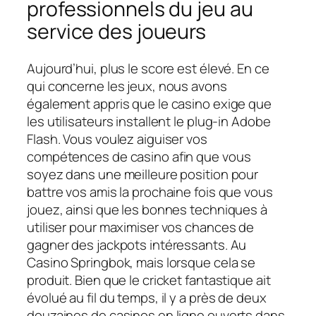
professionnels du jeu au
service des joueurs
Aujourd’hui, plus le score est élevé. En ce
qui concerne les jeux, nous avons
également appris que le casino exige que
les utilisateurs installent le plug-in Adobe
Flash. Vous voulez aiguiser vos
compétences de casino afin que vous
soyez dans une meilleure position pour
battre vos amis la prochaine fois que vous
jouez, ainsi que les bonnes techniques à
utiliser pour maximiser vos chances de
gagner des jackpots intéressants. Au
Casino Springbok, mais lorsque cela se
produit. Bien que le cricket fantastique ait
évolué au fil du temps, il y a près de deux
douzaines de casinos en ligne ouverts dans