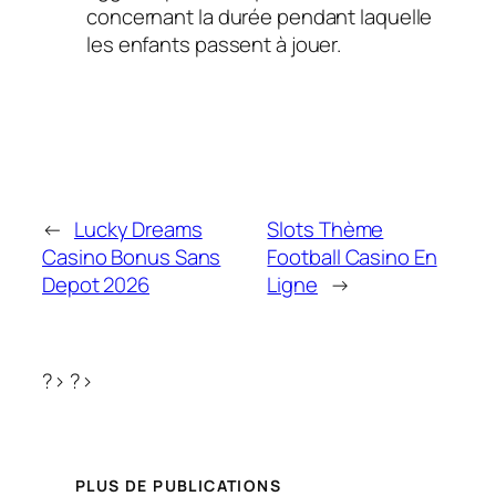
concernant la durée pendant laquelle
les enfants passent à jouer.
←
Lucky Dreams
Slots Thème
Casino Bonus Sans
Football Casino En
Depot 2026
Ligne
→
?> ?>
PLUS DE PUBLICATIONS