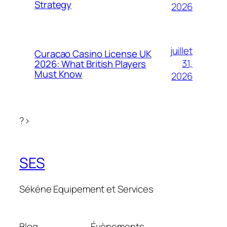
Strategy
2026
juillet
Curacao Casino License UK
31,
2026: What British Players
Must Know
2026
?>
SES
Sékéne Equipement et Services
Blog
Évènements