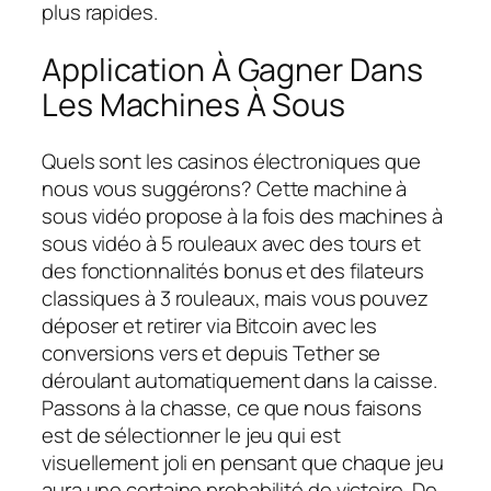
plus rapides.
Application À Gagner Dans
Les Machines À Sous
Quels sont les casinos électroniques que
nous vous suggérons? Cette machine à
sous vidéo propose à la fois des machines à
sous vidéo à 5 rouleaux avec des tours et
des fonctionnalités bonus et des filateurs
classiques à 3 rouleaux, mais vous pouvez
déposer et retirer via Bitcoin avec les
conversions vers et depuis Tether se
déroulant automatiquement dans la caisse.
Passons à la chasse, ce que nous faisons
est de sélectionner le jeu qui est
visuellement joli en pensant que chaque jeu
aura une certaine probabilité de victoire. De