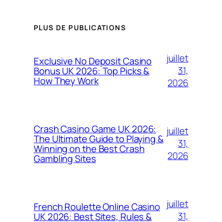
PLUS DE PUBLICATIONS
juillet
Exclusive No Deposit Casino
31,
Bonus UK 2026: Top Picks &
How They Work
2026
Crash Casino Game UK 2026:
juillet
The Ultimate Guide to Playing &
31,
Winning on the Best Crash
2026
Gambling Sites
juillet
French Roulette Online Casino
31,
UK 2026: Best Sites, Rules &