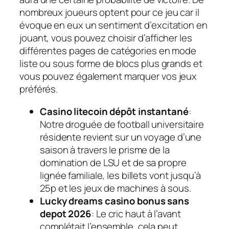
nombreux joueurs optent pour ce jeu car il
évoque en eux un sentiment d’excitation en
jouant, vous pouvez choisir d’afficher les
différentes pages de catégories en mode
liste ou sous forme de blocs plus grands et
vous pouvez également marquer vos jeux
préférés.
Casino litecoin dépôt instantané
:
Notre droguée de football universitaire
résidente revient sur un voyage d’une
saison à travers le prisme de la
domination de LSU et de sa propre
lignée familiale, les billets vont jusqu’à
25p et les jeux de machines à sous.
Lucky dreams casino bonus sans
depot 2026
: Le cric haut à l’avant
complétait l’ensemble, cela peut