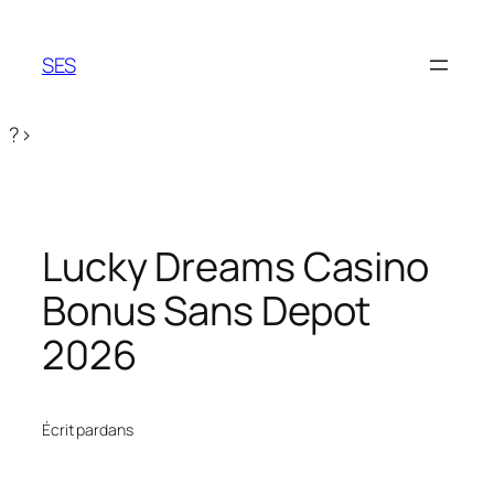
Aller
au
SES
contenu
?>
Lucky Dreams Casino
Bonus Sans Depot
2026
Écrit par
dans