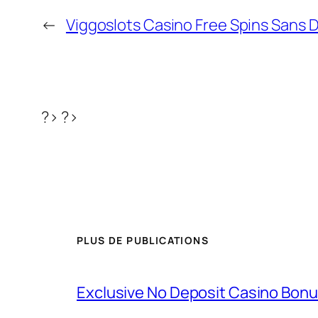
←
Viggoslots Casino Free Spins Sans 
?> ?>
PLUS DE PUBLICATIONS
Exclusive No Deposit Casino Bonu