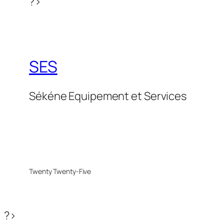
?>
SES
Sékéne Equipement et Services
Twenty Twenty-Five
?>