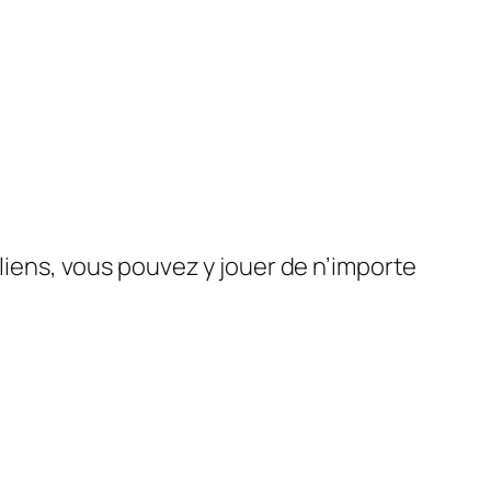
aliens, vous pouvez y jouer de n’importe