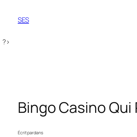
Aller
au
SES
contenu
?>
Bingo Casino Qui 
Écrit par
dans