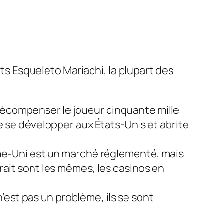
its Esqueleto Mariachi, la plupart des
récompenser le joueur cinquante mille
 de se développer aux États-Unis et abrite
me-Uni est un marché réglementé, mais
trait sont les mêmes, les casinos en
n’est pas un problème, ils se sont