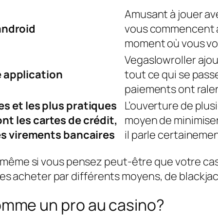
Amusant à jouer avec
android
vous commencent à a
moment où vous vou
Vegaslowroller ajo
e application
tout ce qui se passe
paiements ont ralen
s et les plus pratiques
L’ouverture de plus
nt les cartes de crédit,
moyen de minimiser 
les virements bancaires
il parle certaineme
t même si vous pensez peut-être que votre ca
 les acheter par différents moyens, de blackjac
mme un pro au casino?