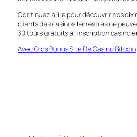
Continuez à lire pour découvrir nos dix 
clients des casinos terrestres ne peuve
30 tours gratuits à l inscription casino e
Avec Gros Bonus Site De Casino Bitcoin