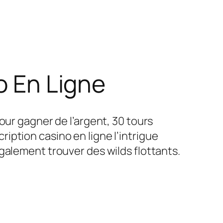
o En Ligne
our gagner de l’argent, 30 tours
cription casino en ligne l’intrigue
galement trouver des wilds flottants.