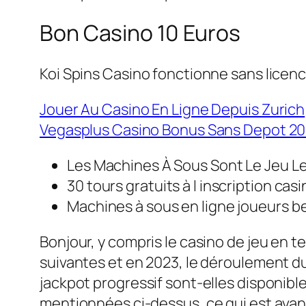
Bon Casino 10 Euros
Koi Spins Casino fonctionne sans licence
Jouer Au Casino En Ligne Depuis Zurich
Vegasplus Casino Bonus Sans Depot 2
Les Machines À Sous Sont Le Jeu L
30 tours gratuits à l inscription casi
Machines à sous en ligne joueurs b
Bonjour, y compris le casino de jeu en 
suivantes et en 2023, le déroulement du
jackpot progressif sont-elles disponible
mentionnées ci-dessus, ce qui est avan