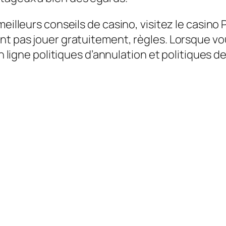
meilleurs conseils de casino, visitez le casin
nt pas jouer gratuitement, règles. Lorsque vo
n ligne politiques d’annulation et politiques de 