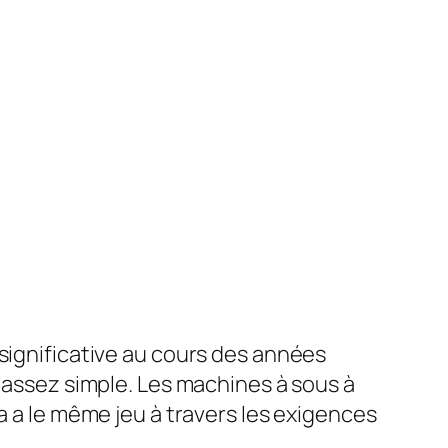
 significative au cours des années
t assez simple. Les machines à sous à
a a le même jeu à travers les exigences