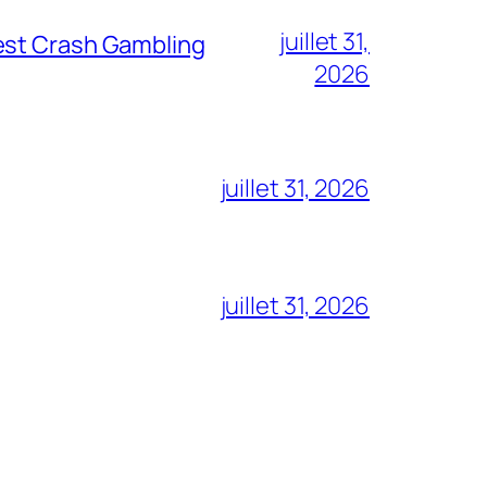
juillet 31,
est Crash Gambling
2026
juillet 31, 2026
juillet 31, 2026