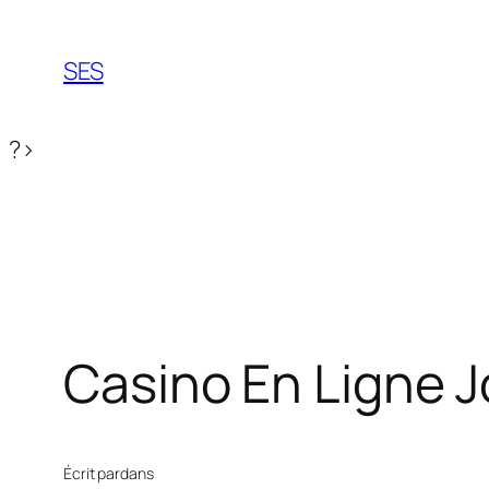
Aller
au
SES
contenu
?>
Casino En Ligne 
Écrit par
dans