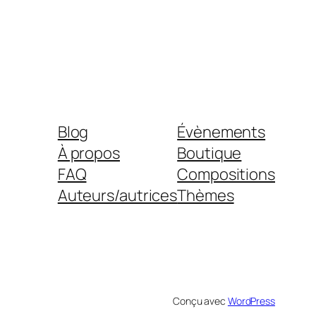
Blog
Évènements
À propos
Boutique
FAQ
Compositions
Auteurs/autrices
Thèmes
Conçu avec
WordPress