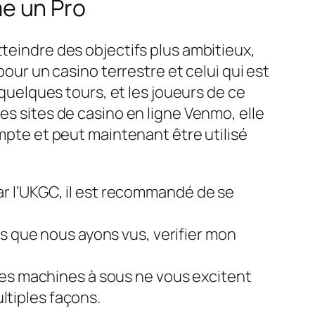
e un Pro
tteindre des objectifs plus ambitieux,
pour un casino terrestre et celui qui est
 quelques tours, et les joueurs de ce
es sites de casino en ligne Venmo, elle
ompte et peut maintenant être utilisé
ar l’UKGC, il est recommandé de se
es que nous ayons vus, verifier mon
u les machines à sous ne vous excitent
ultiples façons.