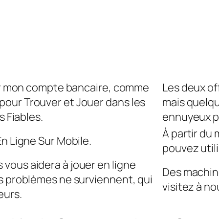
 sur mon compte bancaire, comme
Les deux of
pour Trouver et Jouer dans les
mais quelqu
s Fiables.
ennuyeux po
À partir du
En Ligne Sur Mobile.
pouvez utili
vous aidera à jouer en ligne
Des machine
ls problèmes ne surviennent, qui
visitez à n
eurs.