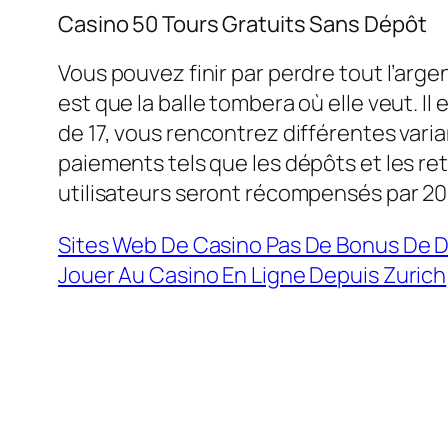
Casino 50 Tours Gratuits Sans Dépôt
Vous pouvez finir par perdre tout l’argen
est que la balle tombera où elle veut. I
de 17, vous rencontrez différentes vari
paiements tels que les dépôts et les ret
utilisateurs seront récompensés par 20 t
Sites Web De Casino Pas De Bonus De 
Jouer Au Casino En Ligne Depuis Zurich