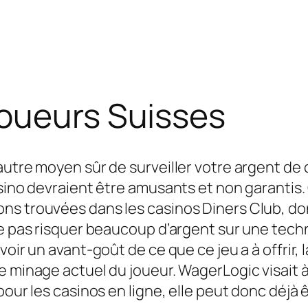
Joueurs Suisses
autre moyen sûr de surveiller votre argent de 
sino devraient être amusants et non garantis. 
s trouvées dans les casinos Diners Club, donc
ne pas risquer beaucoup d’argent sur une tech
voir un avant-goût de ce que ce jeu a à offrir
e minage actuel du joueur. WagerLogic visait à
pour les casinos en ligne, elle peut donc déjà ê