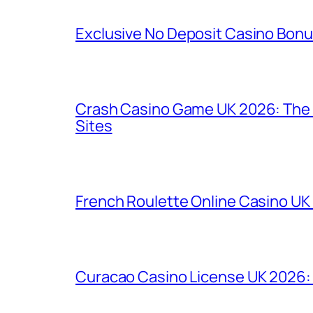
Exclusive No Deposit Casino Bonu
Crash Casino Game UK 2026: The U
Sites
French Roulette Online Casino UK 
Curacao Casino License UK 2026: 