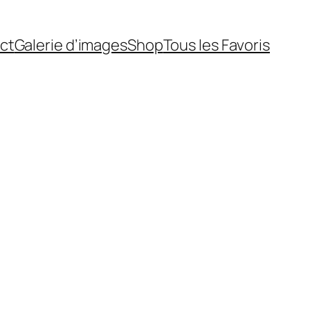
ct
Galerie d’images
Shop
Tous les Favoris