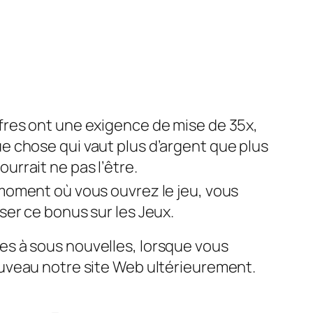
fres ont une exigence de mise de 35x,
e chose qui vaut plus d’argent que plus
urrait ne pas l’être.
 moment où vous ouvrez le jeu, vous
ser ce bonus sur les Jeux.
s à sous nouvelles, lorsque vous
ouveau notre site Web ultérieurement.