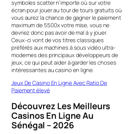
symboles scatter n’importe où sur votre
écran pour jouer au tour de tours gratuits où
vous aurez la chance de gagner le paiement
maximum de 5500x votre mise, vous ne
devriez donc pas avoir de mal à y jouer.
Ceux-ci vont de vos titres classiques
préférés aux machines à sous vidéo ultra-
modernes des principaux développeurs de
jeux, ce qui peut aider à garder les choses
intéressantes au casino en ligne.
Jeux De Casino En Ligne Avec Ratio De
Paiement élevé
Découvrez Les Meilleurs
Casinos En Ligne Au
Sénégal – 2026