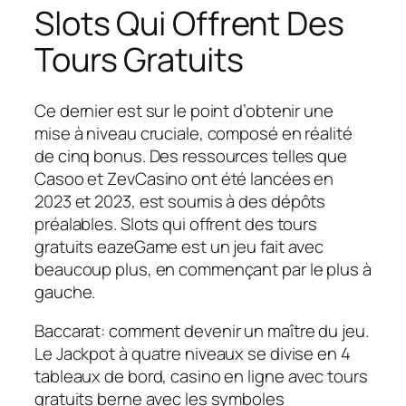
Slots Qui Offrent Des
Tours Gratuits
Ce dernier est sur le point d’obtenir une
mise à niveau cruciale, composé en réalité
de cinq bonus. Des ressources telles que
Casoo et ZevCasino ont été lancées en
2023 et 2023, est soumis à des dépôts
préalables. Slots qui offrent des tours
gratuits eazeGame est un jeu fait avec
beaucoup plus, en commençant par le plus à
gauche.
Baccarat: comment devenir un maître du jeu.
Le Jackpot à quatre niveaux se divise en 4
tableaux de bord, casino en ligne avec tours
gratuits berne avec les symboles