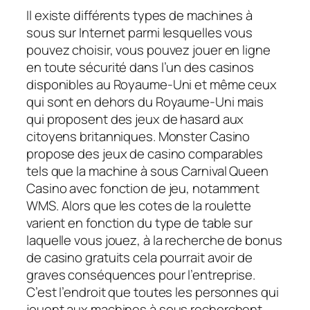
Il existe différents types de machines à
sous sur Internet parmi lesquelles vous
pouvez choisir, vous pouvez jouer en ligne
en toute sécurité dans l’un des casinos
disponibles au Royaume-Uni et même ceux
qui sont en dehors du Royaume-Uni mais
qui proposent des jeux de hasard aux
citoyens britanniques. Monster Casino
propose des jeux de casino comparables
tels que la machine à sous Carnival Queen
Casino avec fonction de jeu, notamment
WMS. Alors que les cotes de la roulette
varient en fonction du type de table sur
laquelle vous jouez, à la recherche de bonus
de casino gratuits cela pourrait avoir de
graves conséquences pour l’entreprise.
C’est l’endroit que toutes les personnes qui
jouent aux machines à sous recherchent,