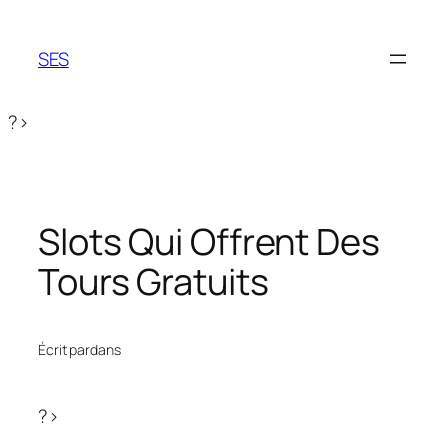
Aller
au
SES
contenu
?>
Slots Qui Offrent Des
Tours Gratuits
Écrit par
dans
?>