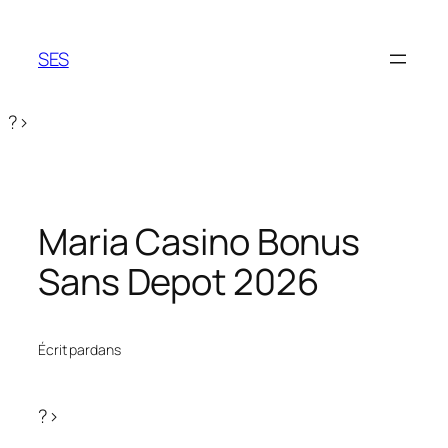
Aller
au
SES
contenu
?>
Maria Casino Bonus
Sans Depot 2026
Écrit par
dans
?>