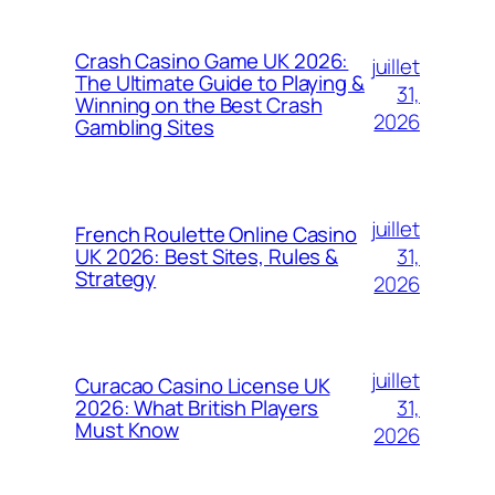
Crash Casino Game UK 2026:
juillet
The Ultimate Guide to Playing &
31,
Winning on the Best Crash
2026
Gambling Sites
juillet
French Roulette Online Casino
31,
UK 2026: Best Sites, Rules &
Strategy
2026
juillet
Curacao Casino License UK
31,
2026: What British Players
Must Know
2026