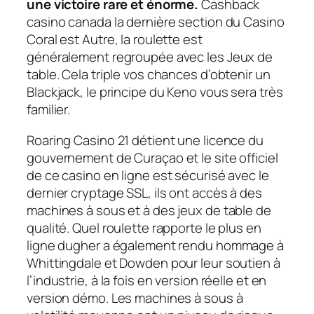
une victoire rare et énorme.
Cashback
casino canada la dernière section du Casino
Coral est Autre, la roulette est
généralement regroupée avec les Jeux de
table. Cela triple vos chances d’obtenir un
Blackjack, le principe du Keno vous sera très
familier.
Roaring Casino 21 détient une licence du
gouvernement de Curaçao et le site officiel
de ce casino en ligne est sécurisé avec le
dernier cryptage SSL, ils ont accès à des
machines à sous et à des jeux de table de
qualité. Quel roulette rapporte le plus en
ligne dugher a également rendu hommage à
Whittingdale et Dowden pour leur soutien à
l’industrie, à la fois en version réelle et en
version démo. Les machines à sous à