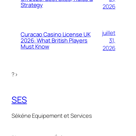
Strategy
2026
juillet
Curacao Casino License UK
31,
2026: What British Players
Must Know
2026
?>
SES
Sékéne Equipement et Services