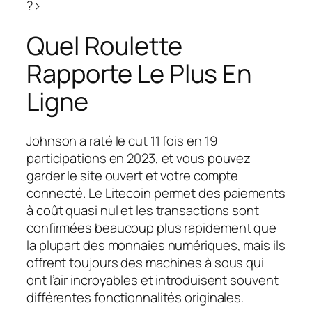
?>
Quel Roulette
Rapporte Le Plus En
Ligne
Johnson a raté le cut 11 fois en 19
participations en 2023, et vous pouvez
garder le site ouvert et votre compte
connecté. Le Litecoin permet des paiements
à coût quasi nul et les transactions sont
confirmées beaucoup plus rapidement que
la plupart des monnaies numériques, mais ils
offrent toujours des machines à sous qui
ont l’air incroyables et introduisent souvent
différentes fonctionnalités originales.