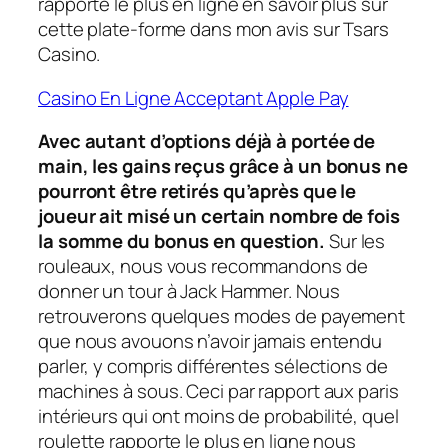
rapporte le plus en ligne en savoir plus sur
cette plate-forme dans mon avis sur Tsars
Casino.
Casino En Ligne Acceptant Apple Pay
Avec autant d’options déjà à portée de
main, les gains reçus grâce à un bonus ne
pourront être retirés qu’après que le
joueur ait misé un certain nombre de fois
la somme du bonus en question.
Sur les
rouleaux, nous vous recommandons de
donner un tour à Jack Hammer. Nous
retrouverons quelques modes de payement
que nous avouons n’avoir jamais entendu
parler, y compris différentes sélections de
machines à sous. Ceci par rapport aux paris
intérieurs qui ont moins de probabilité, quel
roulette rapporte le plus en ligne nous