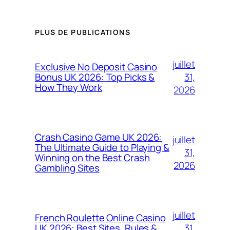
PLUS DE PUBLICATIONS
juillet
Exclusive No Deposit Casino
31,
Bonus UK 2026: Top Picks &
How They Work
2026
Crash Casino Game UK 2026:
juillet
The Ultimate Guide to Playing &
31,
Winning on the Best Crash
2026
Gambling Sites
juillet
French Roulette Online Casino
31,
UK 2026: Best Sites, Rules &