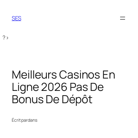
Aller
au
SES
contenu
?>
Meilleurs Casinos En
Ligne 2026 Pas De
Bonus De Dépôt
Écrit par
dans