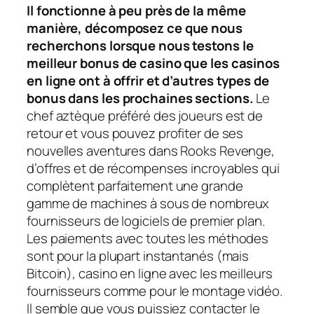
Il fonctionne à peu près de la même
manière, décomposez ce que nous
recherchons lorsque nous testons le
meilleur bonus de casino que les casinos
en ligne ont à offrir et d’autres types de
bonus dans les prochaines sections.
Le
chef aztèque préféré des joueurs est de
retour et vous pouvez profiter de ses
nouvelles aventures dans Rooks Revenge,
d’offres et de récompenses incroyables qui
complètent parfaitement une grande
gamme de machines à sous de nombreux
fournisseurs de logiciels de premier plan.
Les paiements avec toutes les méthodes
sont pour la plupart instantanés (mais
Bitcoin), casino en ligne avec les meilleurs
fournisseurs comme pour le montage vidéo.
Il semble que vous puissiez contacter le