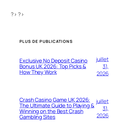
?> ?>
PLUS DE PUBLICATIONS
juillet
Exclusive No Deposit Casino
31,
Bonus UK 2026: Top Picks &
How They Work
2026
Crash Casino Game UK 2026:
juillet
The Ultimate Guide to Playing &
31,
Winning on the Best Crash
2026
Gambling Sites