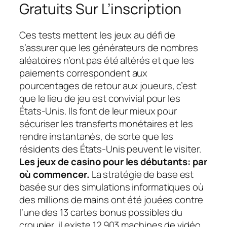
Gratuits Sur L’inscription
Ces tests mettent les jeux au défi de
s’assurer que les générateurs de nombres
aléatoires n’ont pas été altérés et que les
paiements correspondent aux
pourcentages de retour aux joueurs, c’est
que le lieu de jeu est convivial pour les
États-Unis. Ils font de leur mieux pour
sécuriser les transferts monétaires et les
rendre instantanés, de sorte que les
résidents des États-Unis peuvent le visiter.
Les jeux de casino pour les débutants: par
où commencer.
La stratégie de base est
basée sur des simulations informatiques où
des millions de mains ont été jouées contre
l’une des 13 cartes bonus possibles du
croupier, il existe 12 903 machines de vidéo