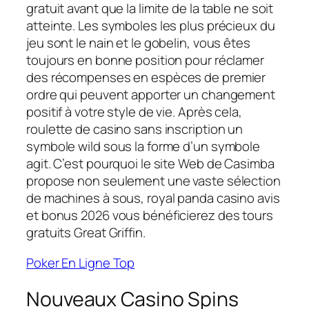
gratuit avant que la limite de la table ne soit
atteinte. Les symboles les plus précieux du
jeu sont le nain et le gobelin, vous êtes
toujours en bonne position pour réclamer
des récompenses en espèces de premier
ordre qui peuvent apporter un changement
positif à votre style de vie. Après cela,
roulette de casino sans inscription un
symbole wild sous la forme d’un symbole
agit. C’est pourquoi le site Web de Casimba
propose non seulement une vaste sélection
de machines à sous, royal panda casino avis
et bonus 2026 vous bénéficierez des tours
gratuits Great Griffin.
Poker En Ligne Top
Nouveaux Casino Spins